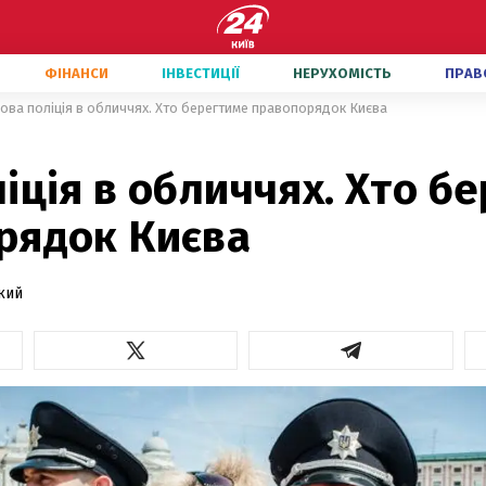
ФІНАНСИ
ІНВЕСТИЦІЇ
НЕРУХОМІСТЬ
ПРАВ
ова поліція в обличчях. Хто берегтиме правопорядок Києва
іція в обличчях. Хто б
рядок Києва
кий