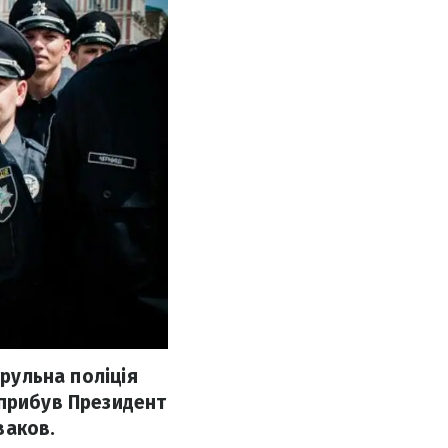
трульна поліція
 прибув Президент
ваков.