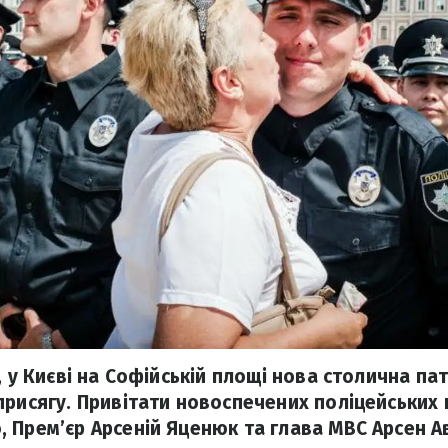
, у Києві на Софійській площі нова столична па
присягу. Привітати новоспечених поліцейських
 Прем’єр Арсеній Яценюк та глава МВС Арсен А