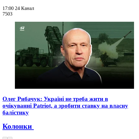
17:00
24 Канал
750
3
Олег Рибачук: Україні не треба жити в
очікуванні Patriot, а зробити ставку на власну
балістику
Колонки