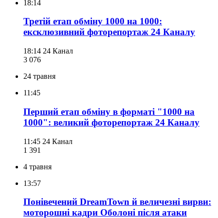
18:14
Третій етап обміну 1000 на 1000:
ексклюзивний фоторепортаж 24 Каналу
18:14
24 Канал
3 076
24 травня
11:45
Перший етап обміну в форматі "1000 на
1000": великий фоторепортаж 24 Каналу
11:45
24 Канал
1 391
4 травня
13:57
Понівечений DreamTown й величезні вирви:
моторошні кадри Оболоні після атаки