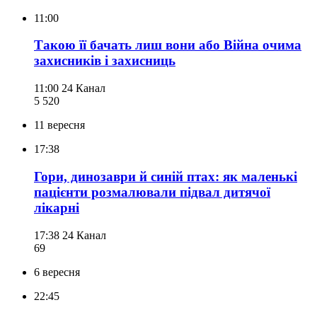
11:00
Такою її бачать лиш вони або Війна очима
захисників і захисниць
11:00
24 Канал
5 520
11 вересня
17:38
Гори, динозаври й синій птах: як маленькі
пацієнти розмалювали підвал дитячої
лікарні
17:38
24 Канал
69
6 вересня
22:45