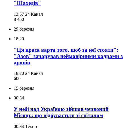
"Шахедів"
13:57
24 Канал
8 460
29 березня
18:20
"Ця краса варта того, щоб за неї стояти":
"Азов" зачарував неймовірними кадрами з
дронів
18:20
24 Канал
600
15 березня
00:34
У небі над Україною зійшов червоний
Місяць: що відбувається зі світилом
00:34
Техно