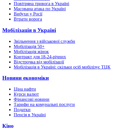
Повітряна тривога в Україні
Масована атака по Україні
Вибухи у Росії
Втрати ворога
Мобілізація в Україні
Звільнення з військової служби
Мобілізація 50+
Мобілізація жінок
Контракт для 18-24-річних
Відстрочка від мобілізації
Мобілізація в Україні: скільки осіб мобілізує ТЦК
Новини економіки
Ціна нафти
Курси валют
Фінансові новини
Тарифи на комунальні послуги
Податки
Пенсія в Україні
Кіно