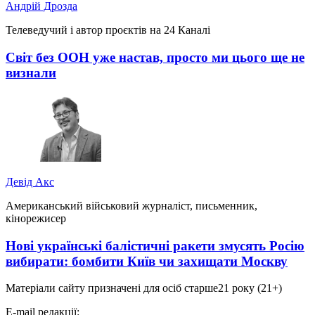
Андрій Дрозда
Телеведучий і автор проєктів на 24 Каналі
Світ без ООН уже настав, просто ми цього ще не
визнали
Девід Акс
Американський військовий журналіст, письменник,
кінорежисер
Нові українські балістичні ракети змусять Росію
вибирати: бомбити Київ чи захищати Москву
Матеріали сайту призначені для осіб старше
21 року (21+)
E-mail редакції: