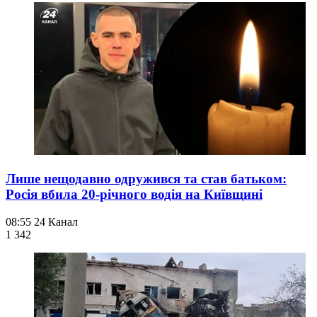
Лише нещодавно одружився та став батьком:
Росія вбила 20-річного водія на Київщині
08:55
24 Канал
1 342