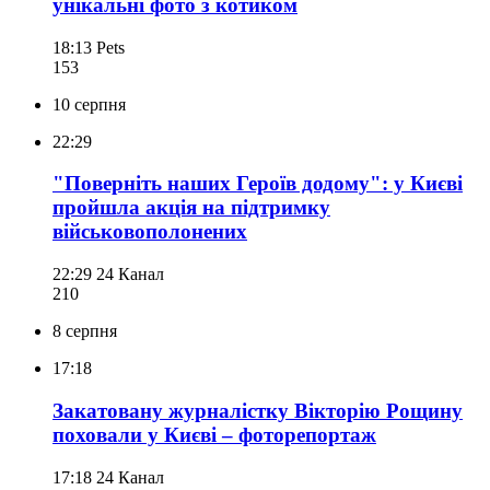
унікальні фото з котиком
18:13
Pets
153
10 серпня
22:29
"Поверніть наших Героїв додому": у Києві
пройшла акція на підтримку
військовополонених
22:29
24 Канал
210
8 серпня
17:18
Закатовану журналістку Вікторію Рощину
поховали у Києві – фоторепортаж
17:18
24 Канал