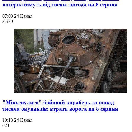
потерпатимуть від спеки: погода на 8 серпня
07:03
24 Канал
3 579
"Мінуснулися" бойовий корабель та понад
тисяча окупантів: втрати ворога на 8 серпня
10:13
24 Канал
621