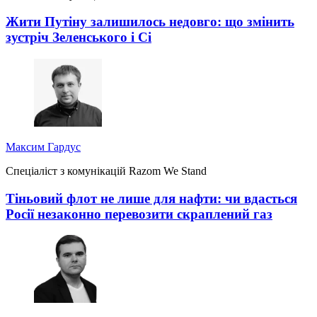
Жити Путіну залишилось недовго: що змінить
зустріч Зеленського і Сі
Максим Гардус
Спеціаліст з комунікацій Razom We Stand
Тіньовий флот не лише для нафти: чи вдасться
Росії незаконно перевозити скраплений газ