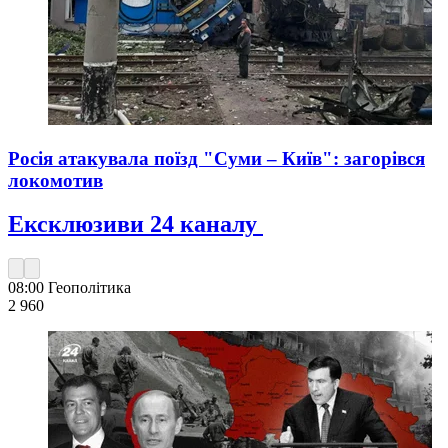
Росія атакувала поїзд "Суми – Київ": загорівся
локомотив
Ексклюзиви 24 каналу
08:00
Геополітика
2 960