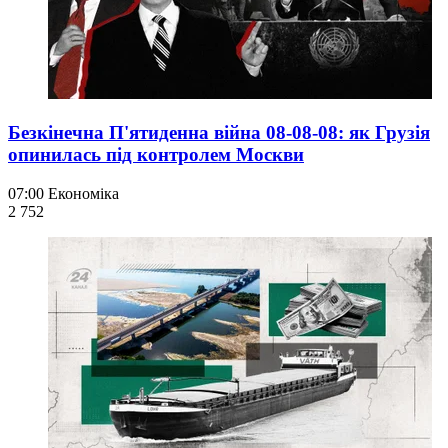
Безкінечна П'ятиденна війна 08-08-08: як Грузія
опинилась під контролем Москви
07:00
Економіка
2 752