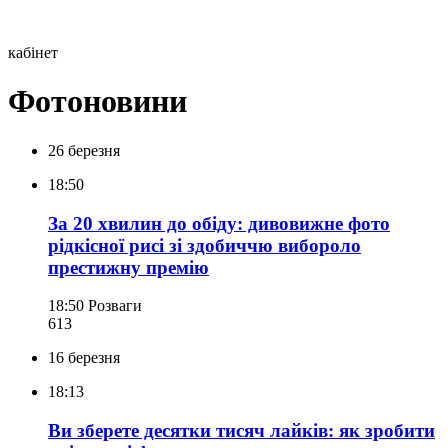
кабінет
Фотоновини
26 березня
18:50
За 20 хвилин до обіду: дивовижне фото
рідкісної рисі зі здобиччю вибороло
престижну премію
18:50
Розваги
613
16 березня
18:13
Ви зберете десятки тисяч лайків: як зробити