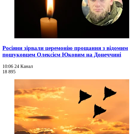
Росіяни зірвали церемонію прощання з відомим
пошуковцем Олексієм Юковим на Донеччині
10:06
24 Канал
18 895