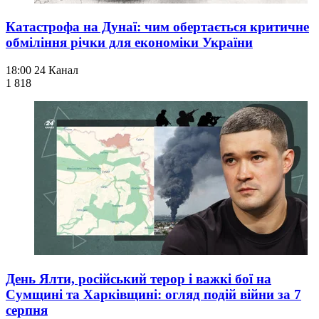
Катастрофа на Дунаї: чим обертається критичне
обміління річки для економіки України
18:00
24 Канал
1 818
День Ялти, російський терор і важкі бої на
Сумщині та Харківщині: огляд подій війни за 7
серпня