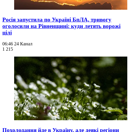
Росія запустила по Україні БпЛА, тривогу
оголосили на Рівненщині: куди летять ворожі
цілі
06:46
24 Канал
1 215
Похолодання йде в Україну, але деякі регіони