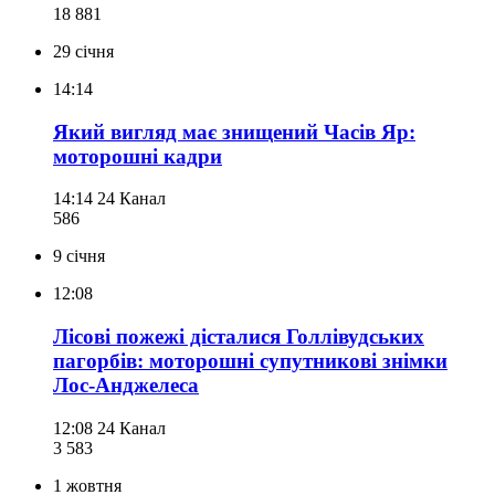
18 881
29 січня
14:14
Який вигляд має знищений Часів Яр:
моторошні кадри
14:14
24 Канал
586
9 січня
12:08
Лісові пожежі дісталися Голлівудських
пагорбів: моторошні супутникові знімки
Лос-Анджелеса
12:08
24 Канал
3 583
1 жовтня