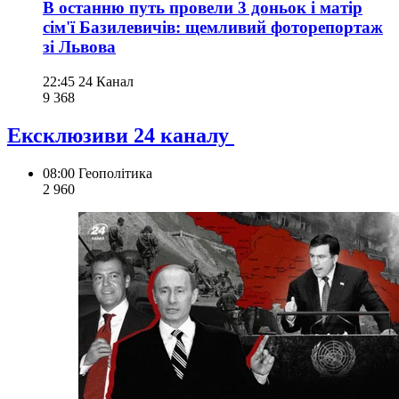
В останню путь провели 3 доньок і матір
сім'ї Базилевичів: щемливий фоторепортаж
зі Львова
22:45
24 Канал
9 368
Ексклюзиви 24 каналу
08:00
Геополітика
2 960