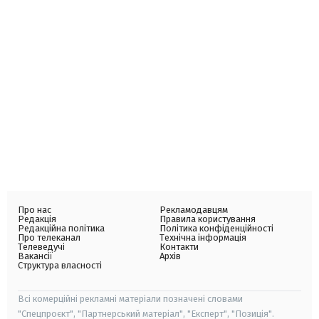
Про нас
Рекламодавцям
Редакція
Правила користування
Редакційна політика
Політика конфіденційності
Про телеканал
Технічна інформація
Телеведучі
Контакти
Вакансії
Архів
Структура власності
Всі комерційні рекламні матеріали позначені словами
"Спецпроєкт", "Партнерський матеріал", "Експерт", "Позиція".