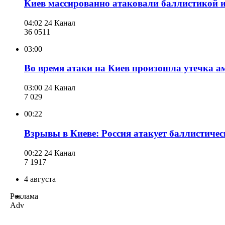
Киев массированно атаковали баллистикой и
04:02
24 Канал
36 051
1
03:00
Во время атаки на Киев произошла утечка ам
03:00
24 Канал
7 029
00:22
Взрывы в Киеве: Россия атакует баллистиче
00:22
24 Канал
7 191
7
4 августа
Реклама
Adv