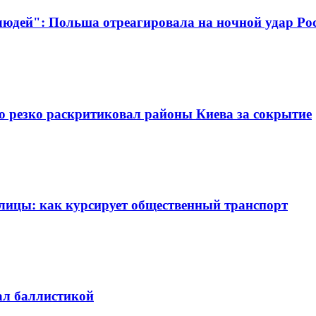
юдей": Польша отреагировала на ночной удар Рос
ко резко раскритиковал районы Киева за сокрытие
улицы: как курсирует общественный транспорт
ал баллистикой