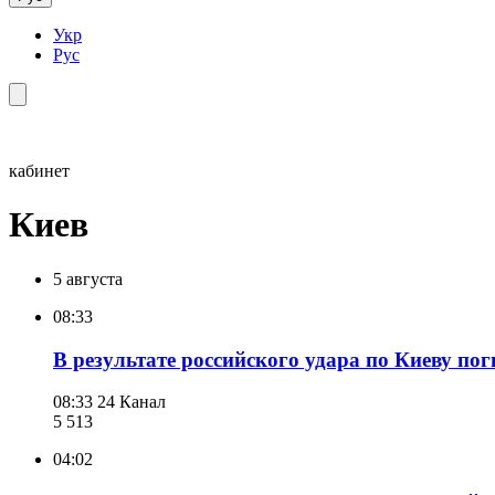
Укр
Рус
кабинет
Киев
5 августа
08:33
В результате российского удара по Киеву пог
08:33
24 Канал
5 513
04:02