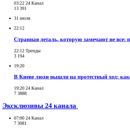
03:22
24 Канал
13 391
31 июля
22:12
Странная деталь, которую замечают не все: 
22:12
Тренды
3 194
19:20
В Киеве люди вышли на протестный ход: как
19:20
24 Канал
7 388
8
Эксклюзивы 24 канала
07:00
24 Канал
7 308
1