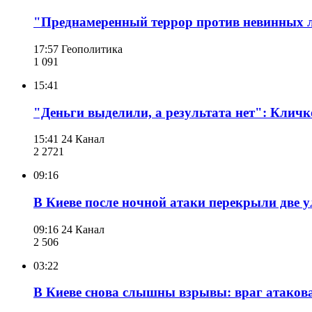
"Преднамеренный террор против невинных л
17:57
Геополитика
1 091
15:41
"Деньги выделили, а результата нет": Клич
15:41
24 Канал
2 272
1
09:16
В Киеве после ночной атаки перекрыли две 
09:16
24 Канал
2 506
03:22
В Киеве снова слышны взрывы: враг атаков