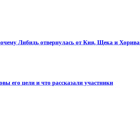
почему Либидь отвернулась от Кия, Щека и Хорива
овы его цели и что рассказали участники