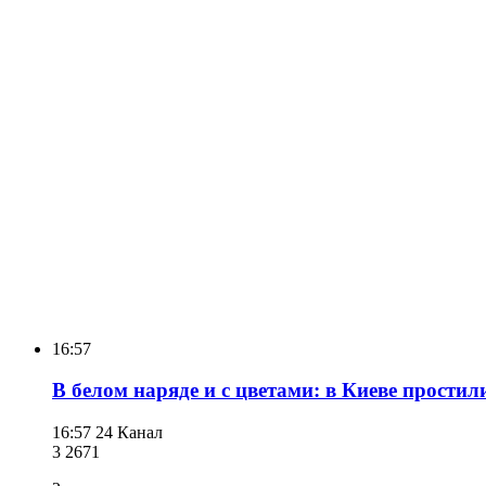
16:57
В белом наряде и с цветами: в Киеве прости
16:57
24 Канал
3 267
1