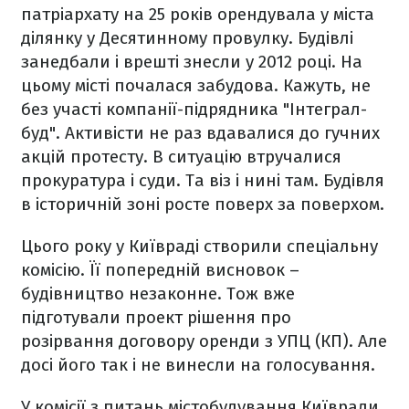
патріархату на 25 років орендувала у міста
ділянку у Десятинному провулку. Будівлі
занедбали і врешті знесли у 2012 році. На
цьому місті почалася забудова. Кажуть, не
без участі компанії-підрядника "Інтеграл-
буд". Активісти не раз вдавалися до гучних
акцій протесту. В ситуацію втручалися
прокуратура і суди. Та віз і нині там. Будівля
в історичній зоні росте поверх за поверхом.
Цього року у Київраді створили спеціальну
комісію. Її попередній висновок –
будівництво незаконне. Тож вже
підготували проект рішення про
розірвання договору оренди з УПЦ (КП). Але
досі його так і не винесли на голосування.
У комісії з питань містобудування Київради