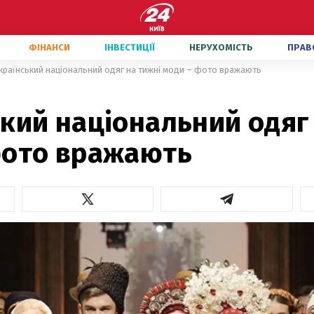
ФІНАНСИ
ІНВЕСТИЦІЇ
НЕРУХОМІСТЬ
ПРАВ
країнський національний одяг на тижні моди – фото вражають
кий національний одяг
фото вражають