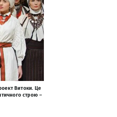
проект Витоки. Це
нтичного строю –