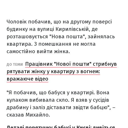
Чоловік побачив, що на другому поверсі
будинку на вулиці Кирилівській, де
розташовується "Нова пошта", зайнялась
квартира. З помешкання не могла
самостійно вийти жінка.
Працівник "Нової пошти" стрибнув
ДО ТЕМИ
рятувати жінку у квартиру з вогнем:
вражаюче відео
"Я побачив, що бабуся у квартирі. Вона
кулаком вибивала скло. Я взяв у сусідів
драбину і заліз діставати звідти бабцю", –
сказав Михайло.
Деталі порятунку бабусі у Києві: дивіться