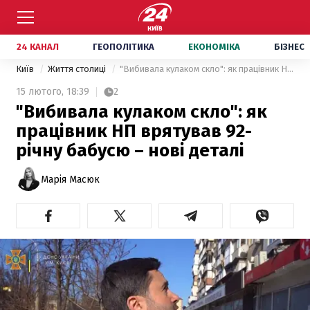
24 КАНАЛ
ГЕОПОЛІТИКА
ЕКОНОМІКА
БІЗНЕС
Київ
Життя столиці
"Вибивала кулаком скло": як працівник НП врятував 92-річну бабусю – нові деталі
15 лютого,
18:39
2
"Вибивала кулаком скло": як
працівник НП врятував 92-
річну бабусю – нові деталі
Марія Масюк