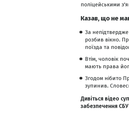
поліцейськими з'я
Казав, що не м
За непідтвердже
розбив вікно. П
поїзда та повід
Втім, чоловік по
мають права йог
Згодом нібито П
зупинив. Словес
Дивіться відео с
забезпечення СБУ 