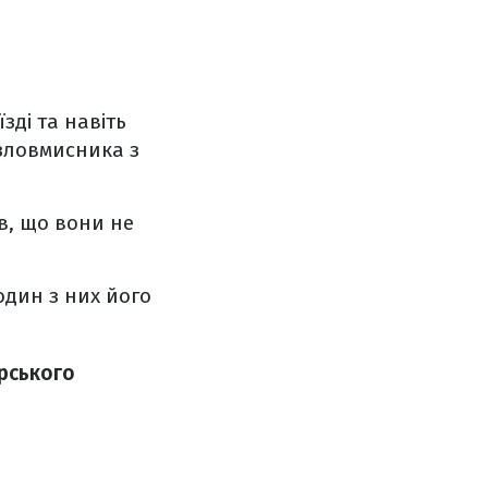
ді та навіть
 зловмисника з
в, що вони не
один з них його
рського