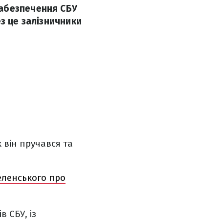
забезпечення СБУ
з це залізничники
він пручався та
еленського про
в СБУ, із