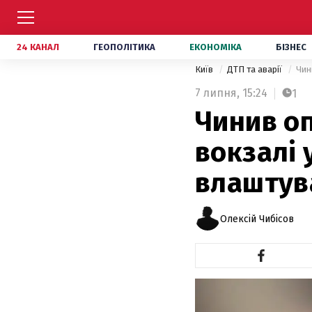
24 КАНАЛ
ГЕОПОЛІТИКА
ЕКОНОМІКА
БІЗНЕС
Київ
ДТП та аварії
Чин
7 липня,
15:24
1
Чинив оп
вокзалі 
влаштув
Олексій Чибісов