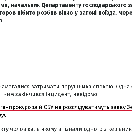
ми, начальник Департаменту господарського 
оров нібито розбив вікно у вагоні поїзда. Чере
ю.
намагалися затримати порушника спокою. Однак 
 Чим закінчився інцидент, невідомо.
 генпрокурора й СБУ не розслідуватимуть заяву З
усі
ту чоловіка, в якому впізнали одного з керівникі