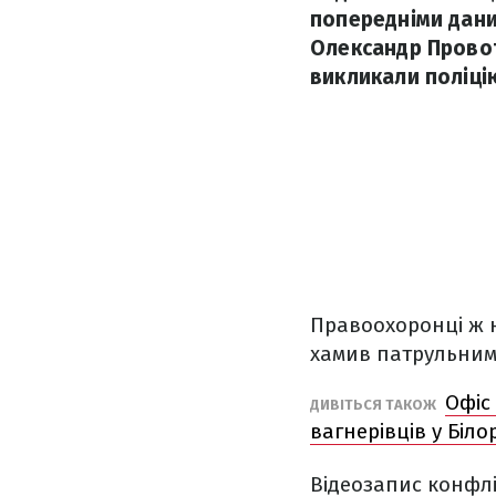
попередніми дани
Олександр Провот
викликали поліці
Правоохоронці ж 
хамив патрульним.
Офіс
ДИВІТЬСЯ ТАКОЖ
вагнерівців у Білор
Відеозапис конфлік