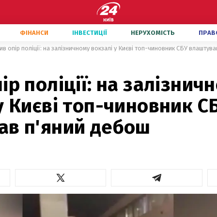
ФІНАНСИ
ІНВЕСТИЦІЇ
НЕРУХОМІСТЬ
ПРАВ
ив опір поліції: на залізничному вокзалі у Києві топ-чиновник СБУ влаштув
ір поліції: на залізнич
у Києві топ-чиновник С
ав п'яний дебош