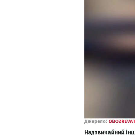
Джерело:
OBOZREVAT
Надзвичайний інци