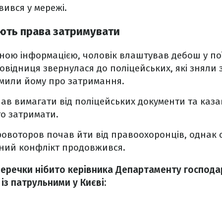
вився у мережі.
ають права затримувати
ною інформацією, чоловік влаштував дебош у поїз
ровідниця звернулася до поліцейських, які зняли
омили йому про затримання.
чав вимагати від поліцейських документи та каза
о затримати.
ровоторов почав йти від правоохоронців, однак 
ний конфлікт продовжився.
уперечки нібито керівника Департаменту господа
із патрульними у Києві: