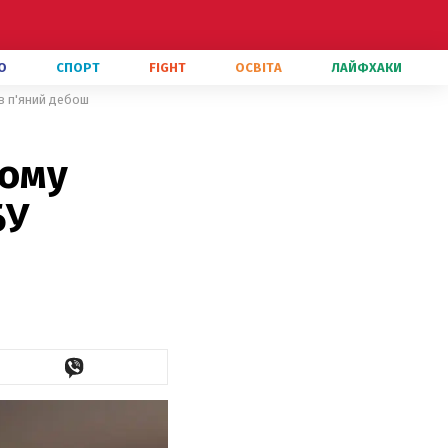
О
СПОРТ
FIGHT
ОСВІТА
ЛАЙФХАКИ
ав п'яний дебош
ному
БУ