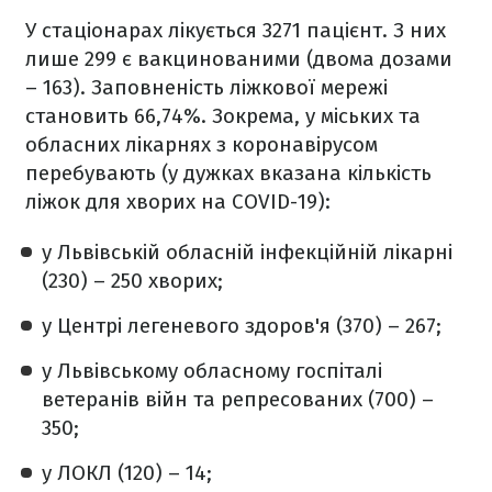
У стаціонарах лікується 3271 пацієнт. З них
лише 299 є вакцинованими (двома дозами
– 163). Заповненість ліжкової мережі
становить 66,74%. Зокрема, у міських та
обласних лікарнях з коронавірусом
перебувають (у дужках вказана кількість
ліжок для хворих на COVID-19):
у Львівській обласній інфекційній лікарні
(230) – 250 хворих;
у Центрі легеневого здоров'я (370) – 267;
у Львівському обласному госпіталі
ветеранів війн та репресованих (700) –
350;
у ЛОКЛ (120) – 14;