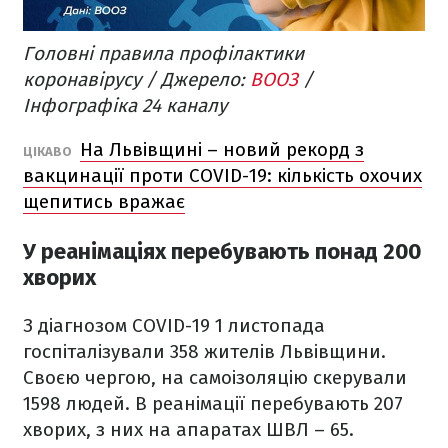
Головні правила профілактики
коронавірусу / Джерело:
ВООЗ
/
Інфографіка 24 каналу
На Львівщині – новий рекорд з
ЦІКАВО
вакцинації проти COVID-19: кількість охочих
щепитись вражає
У реанімаціях перебувають понад 200
хворих
З діагнозом COVID-19 1 листопада
госпіталізували 358 жителів Львівщини.
Своєю чергою, на самоізоляцію скерували
1598 людей. В реанімації перебувають 207
хворих, з них на апаратах ШВЛ – 65.