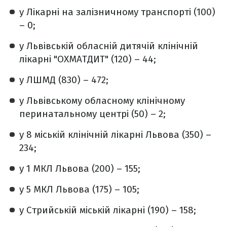
у Лікарні на залізничному транспорті (100)
– 0;
у Львівській обласній дитячій клінічній
лікарні "ОХМАТДИТ" (120) – 44;
у ЛШМД (830) – 472;
у Львівському обласному клінічному
перинатальному центрі (50) – 2;
у 8 міській клінічній лікарні Львова (350) –
234;
у 1 МКЛ Львова (200) – 155;
у 5 МКЛ Львова (175) – 105;
у Стрийській міській лікарні (190) – 158;