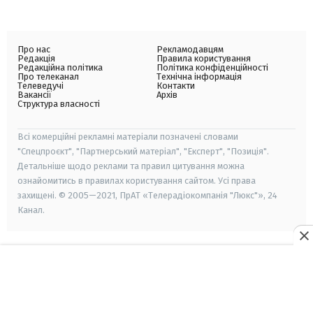
Про нас
Рекламодавцям
Редакція
Правила користування
Редакційна політика
Політика конфіденційності
Про телеканал
Технічна інформація
Телеведучі
Контакти
Вакансії
Архів
Структура власності
Всі комерційні рекламні матеріали позначені словами
"Спецпроєкт", "Партнерський матеріал", "Експерт", "Позиція".
Детальніше щодо реклами та правил цитування можна
ознайомитись в правилах користування сайтом. Усі права
захищені. © 2005—2021, ПрАТ «Телерадіокомпанія "Люкс"», 24
Канал.