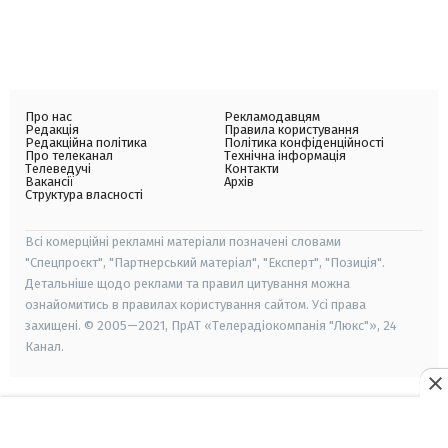
Про нас
Рекламодавцям
Редакція
Правила користування
Редакційна політика
Політика конфіденційності
Про телеканал
Технічна інформація
Телеведучі
Контакти
Вакансії
Архів
Структура власності
Всі комерційні рекламні матеріали позначені словами
"Спецпроєкт", "Партнерський матеріал", "Експерт", "Позиція".
Детальніше щодо реклами та правил цитування можна
ознайомитись в правилах користування сайтом. Усі права
захищені. © 2005—2021, ПрАТ «Телерадіокомпанія "Люкс"», 24
Канал.