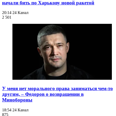
начали бить по Харькову новой ракетой
20:14
24 Канал
2 501
У меня нет морального права заниматься чем-то
другим, – Федоров о возвращении в
Минобороны
18:54
24 Канал
875