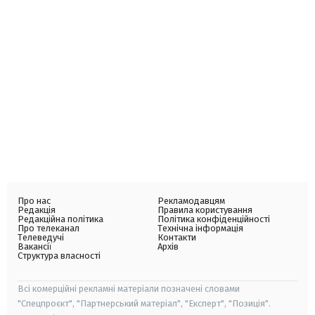
Про нас
Рекламодавцям
Редакція
Правила користування
Редакційна політика
Політика конфіденційності
Про телеканал
Технічна інформація
Телеведучі
Контакти
Вакансії
Архів
Структура власності
Всі комерційні рекламні матеріали позначені словами
"Спецпроєкт", "Партнерський матеріал", "Експерт", "Позиція".