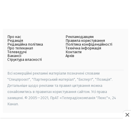
Про нас
Рекламодавцям
Редакція
Правила користування
Редакційна політика
Політика конфіденційності
Про телеканал
Технічна інформація
Телеведучі
Контакти
Вакансії
Архів
Структура власності
Всі комерційні рекламні матеріали позначені словами
"Спецпроєкт", "Партнерський матеріал", "Експерт", "Позиція".
Детальніше щодо реклами та правил цитування можна
ознайомитись в правилах користування сайтом. Усі права
захищені. © 2005—2021, ПрАТ «Телерадіокомпанія "Люкс"», 24
Канал.