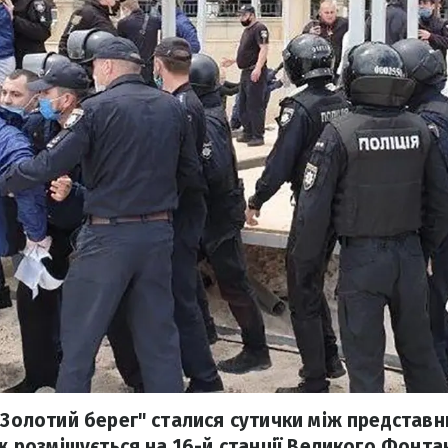
 "Золотий берег" сталися сутички між представ
яж розміщується на 16-й станції Великого Фонта