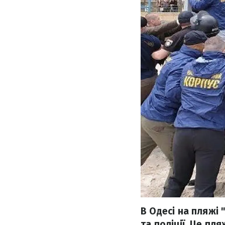
В Одесі на пляжі
та поліції. Це пл