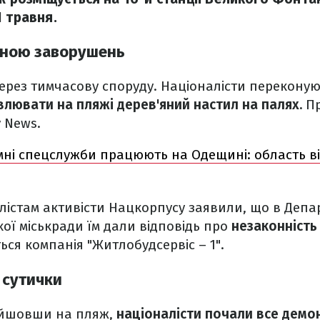
1 травня.
иною заворушень
ерез тимчасову споруду. Націоналісти перекону
влювати на пляжі дерев'яний настил на палях.
П
 News.
мні спецслужби працюють на Одещині: область ві
лістам активісти Нацкорпусу заявили, що в Депа
кої міськради їм дали відповідь про
незаконність
ся компанія "Житлобудсервіс – 1".
 сутички
ийшовши на пляж,
націоналісти почали все демонт