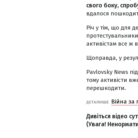
свого боку, спроб
вдалося пошкодити
Річ у тім, що для 
протестувальник
активістам все ж 
Щоправда, у резу
Pavlovsky News пі
тому активісти вж
перешкодити.
Війна за 
ДЕТАЛНІШЕ
Дивіться відео су
(Увага! Ненормати