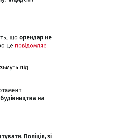
ють, що
орендар не
ро це
повідомляє
зьмуть під
ртаменті
 будівництва на
увати. Поліція, зі