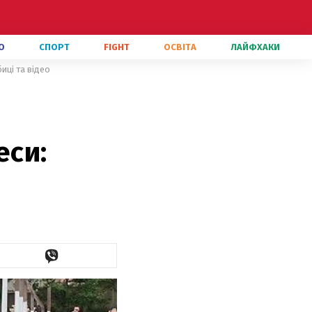
О
СПОРТ
FIGHT
ОСВІТА
ЛАЙФХАКИ
иці та відео
з
еси: