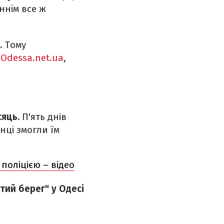
ннім все ж
. Тому
ю
Odessa.net.ua
,
сяць.
П'ять днів
нці змогли їм
 поліцією – відео
тий берег" у Одесі