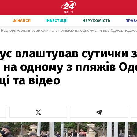
ФІНАНСИ
ІНВЕСТИЦІЇ
НЕРУХОМІСТЬ
ПРАВ
Нацкорпус влаштував сутички з поліцією на одному з пляжів Одеси: подроб
ус влаштував сутички 
 на одному з пляжів Од
і та відео