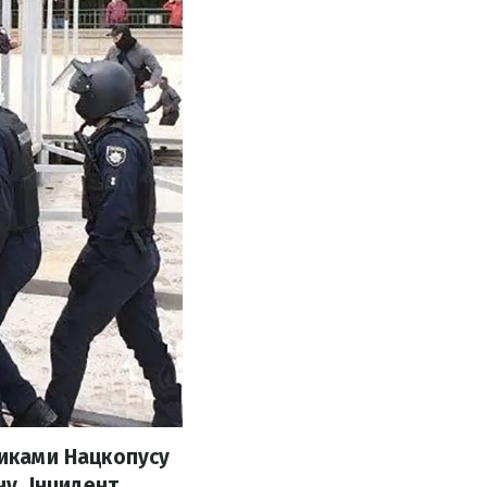
никами Нацкопусу
ну. Інцидент