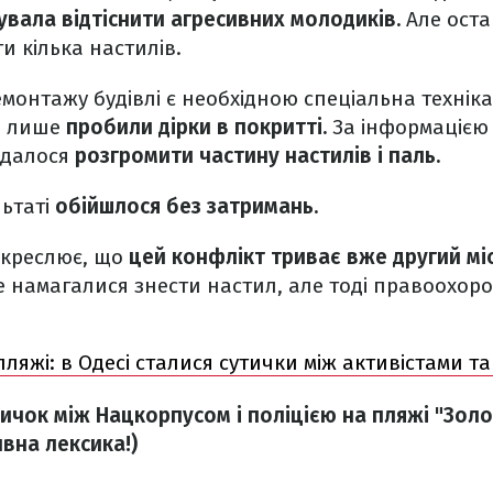
увала відтіснити агресивних молодиків.
Але оста
 кілька настилів.
демонтажу будівлі є необхідною спеціальна техніка
и лише
пробили дірки в покритті.
За інформаціє
вдалося
розгромити частину настилів і паль.
льтаті
обійшлося без затримань.
дкреслює, що
цей конфлікт триває вже другий мі
е намагалися знести настил, але тоді правоохоро
пляжі: в Одесі сталися сутички між активістами та
тичок між Нацкорпусом і поліцією на пляжі "Золо
вна лексика!)