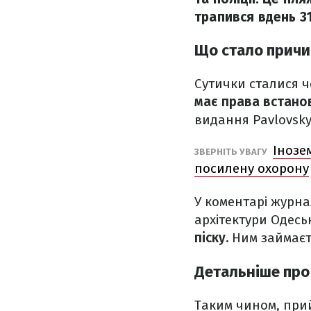
трапився вдень 3
Що стало прич
Сутички сталися ч
має права встано
видання Pavlovsky
Інозе
ЗВЕРНІТЬ УВАГУ
посилену охорону
У коментарі журна
архітектури Одесь
піску.
Ним займаєть
Детальніше про
Таким чином, пр