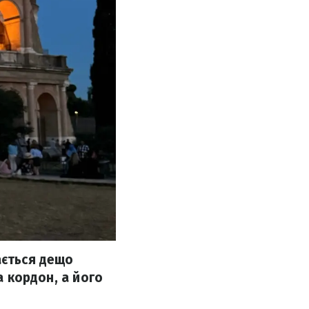
ається дещо
а кордон, а його