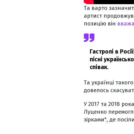
Та варто зазначит
артист продовжува
позицію він
вважа
Гастролі в Росі
пісні українсь
співак.
Та українці таког
довелось скасуват
У 2017 та 2018 рок
Луценко перемогла
зірками", де посіли