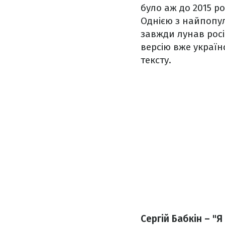
було аж до 2015 ро
Однією з найпопул
завжди лунав росі
версію вже украї
тексту.
Сергій Бабкін – "Я