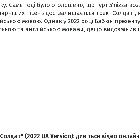
ку. Саме тоді було оголошено, що гурт 5'nizza воз
ярніших пісень досі залишається трек "Солдат", я
йською мовою. Однак у 2022 році Бабкін презент
нською та англійською мовами, дещо видозмінивш
 Солдат" (2022 UA Version): дивіться відео онлайн