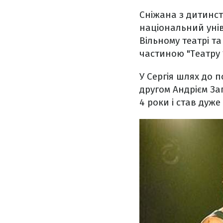
Сніжана з дитинст
національний унів
Вільному театрі т
частиною "Театру 1
У Сергія шлях до п
другом Андрієм За
4 роки і став дуже