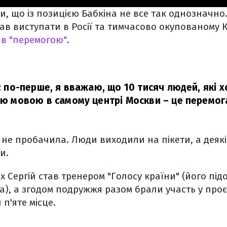
и, що із позицією Бабкіна не все так однозначно.
в виступати в Росії та тимчасово окупованому К
в "перемогою"
.
ї: по-перше, я вважаю, що 10 тисяч людей, які 
кою мовою в самому центрі Москви – це перемога
о не пробачила. Люди виходили на пікети, а деяк
и.
ах Сергій став тренером "Голосу країни" (його пі
), а згодом подружжя разом брали участь у проєкт
 п'яте місце.