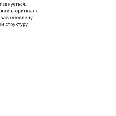
з'єднується.
кий в оригіналі
ував оновлену
и структуру