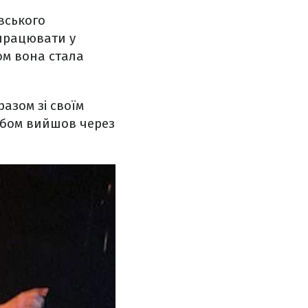
вського
 працювати у
ом вона стала
разом зі своїм
льбом вийшов через