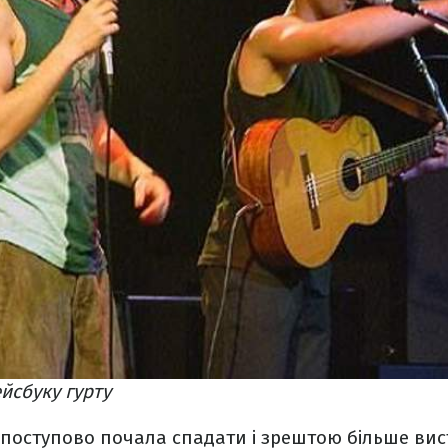
ейсбуку гурту
 поступово почала спадати і зрештою більше вис