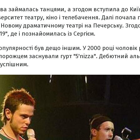
ва займалась танцями, а згодом вступила до Киї
ерситет театру, кіно і телебачення. Далі почала
а Новому драматичному театрі на Печерську. Згод
9", де і познайомилась із Сергієм.
опулярності був дещо іншим. У 2000 році чоловік 
порожцем заснували гурт "5'nizza". Дебютний а
 успішним.