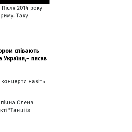
 Після 2014 року
риму. Таку
хором співають
 України,
– писав
і концерти навіть
допічна Олена
і "Танці із