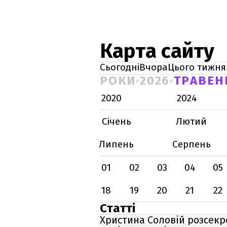
Карта сайту
Сьогодні
Вчора
Цього тижня
РОКИ
2026
ТРАВЕН
2020
2024
Січень
Лютий
Липень
Серпень
01
02
03
04
05
18
19
20
21
22
Статті
Христина Соловій розсекр