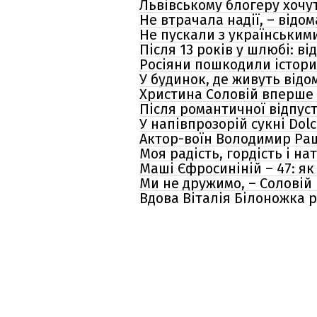
Львівському блогеру хочут
Не втрачала надії, – відо
Не пускали з українськими
Після 13 років у шлюбі: в
Росіяни пошкодили істори
У будинок, де живуть відо
Христина Соловій вперше з
Після романтичної відпус
У напівпрозорій сукні Dol
Актор-воїн Володимир Ращу
Моя радість, гордість і н
Маші Єфросиніній – 47: як 
Ми не дружимо, – Соловій
Вдова Віталія Білоножка р