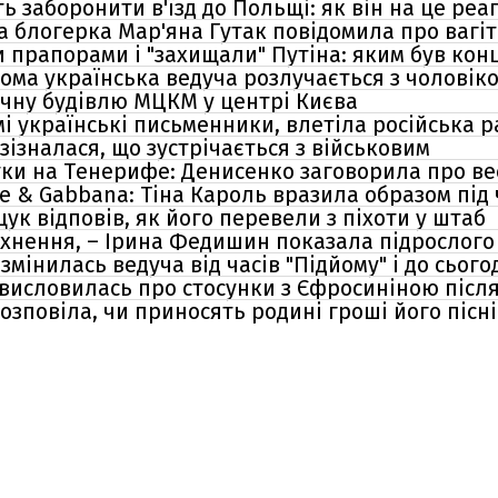
ь заборонити в'їзд до Польщі: як він на це реа
ма блогерка Мар'яна Гутак повідомила про вагіт
 прапорами і "захищали" Путіна: яким був кон
ідома українська ведуча розлучається з чоловік
чну будівлю МЦКМ у центрі Києва
мі українські письменники, влетіла російська 
ізналася, що зустрічається з військовим
тки на Тенерифе: Денисенко заговорила про ве
ce & Gabbana: Тіна Кароль вразила образом під 
к відповів, як його перевели з піхоти у штаб
атхнення, – Ірина Федишин показала підрослого
змінилась ведуча від часів "Підйому" і до сього
 висловилась про стосунки з Єфросиніною післ
озповіла, чи приносять родині гроші його пісні