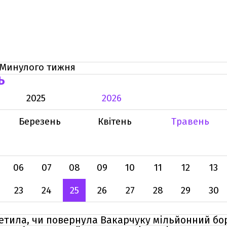
Минулого тижня
Ь
2025
2026
Березень
Квітень
Травень
06
07
08
09
10
11
12
13
23
24
25
26
27
28
29
30
етила, чи повернула Вакарчуку мільйонний бо