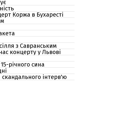
гує
ність
церт Коржа в Бухаресті
ом
ракета
сілля з Савранським
час концерту у Львові
 15-річного сина
дні
я скандального інтерв'ю