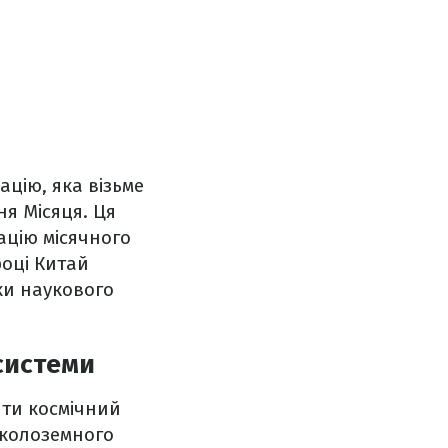
цію, яка візьме
ня Місяця. Ця
ацію місячного
році Китай
вки наукового
 системи
ити космічний
авколоземного