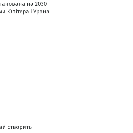
планована на 2030
ми Юпітера і Урана
тай створить