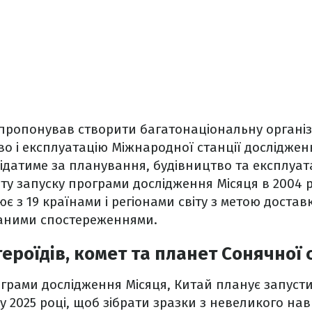
пропонував створити багатонаціональну організа
во і експлуатацію Міжнародної станції досліджен
відатиме за планування, будівництво та експлуат
ту запуску програми дослідження Місяця в 2004 
є з 19 країнами і регіонами світу з метою доста
даними спостереженнями.
ероїдів, комет та планет Сонячної
грами дослідження Місяця, Китай планує запуст
 у 2025 році, щоб зібрати зразки з невеликого н