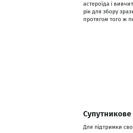
астероїда і вивчи
рік для збору зраз
протягом того ж п
Супутникове 
Для підтримки сво