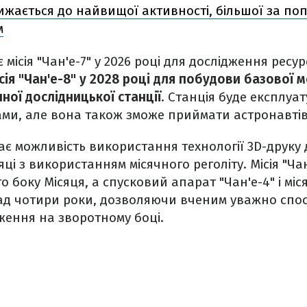
жається до найвищої активності, більшої за по
м
 місія "Чан'е-7" у 2026 році для дослідження ресу
сія "Чан'е-8" у 2028 році для побудови базової 
ної дослідницької станції
. Станція буде експлуа
ми, але вона також зможе приймати астронавтів
є можливість використання технології 3D-друку 
і з використанням місячного реголіту. Місія "Чан
о боку Місяця, а спусковий апарат "Чан'е-4" і мі
ад чотири роки, дозволяючи вченим уважно спост
ження на зворотному боці.