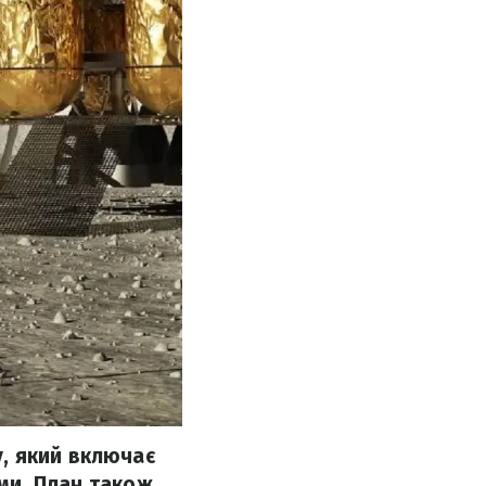
, який включає
еми. План також