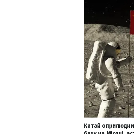
Китай оприлюднив
базу на Місяці, а