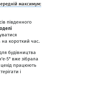
передній максимум:
рсів південного
моделі
туватися
 на короткий час.
для будівництва
'е-5" вже зібрала
сяцехід працюють
ерігати і