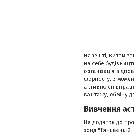
Нарешті, Китай за
на себе будівницт
організація відпо
форпосту. З момен
активно співпрацю
вантажу, обміну 
Вивчення аст
На додаток до про
зонд "Тяньвень-2"