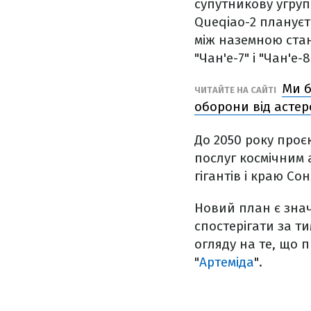
супутникову угру
Queqiao-2 плануєт
між наземною станц
"Чан'е-7" і "Чан'е-8
Ми б
ЧИТАЙТЕ НА САЙТІ
оборони від астер
До 2050 року проє
послуг космічним 
гігантів і краю Со
Новий план є знач
спостерігати за т
огляду на те, що
"
Артеміда
".