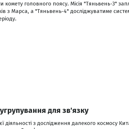
ти комету головного поясу. Місія "Тяньвень-3" за
ків з Марса, а "Тяньвень-4" досліджуватиме систе
еріоду.
угрупування для зв'язку
єї діяльності з дослідження далекого космосу Ки