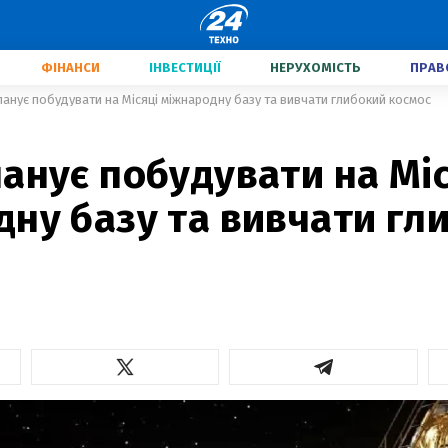
ФІНАНСИ
ІНВЕСТИЦІЇ
НЕРУХОМІСТЬ
ПРАВ
ланує побудувати на Місяці міжнародну базу та вивчати глибокий космос
анує побудувати на Мі
ну базу та вивчати гл