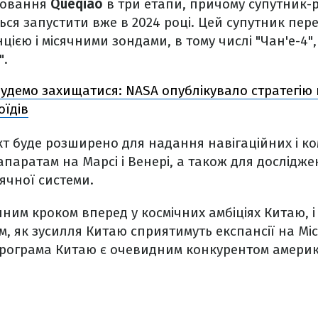
повання
Queqiao
в три етапи, причому супутник-
ься запустити вже в 2024 році. Цей супутник пе
ією і місячними зондами, в тому числі "Чан'е-4", 
".
удемо захищатися: NASA опублікувало стратегію
оїдів
кт буде розширено для надання навігаційних і к
апаратам на Марсі і Венері, а також для дослідж
нячної системи.
ним кроком вперед у космічних амбіціях Китаю, і
им, як зусилля Китаю сприятимуть експансії на Мі
 програма Китаю є очевидним конкурентом амери