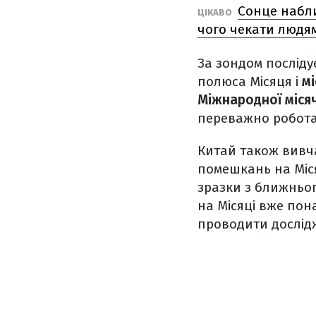
Сонце набли
ЦІКАВО
чого чекати людя
За зондом послідує
полюса Місяця і
мі
Міжнародної місяч
переважно робота
Китай також вивча
помешкань на Місяц
зразки з ближньог
на Місяці вже пон
проводити дослід