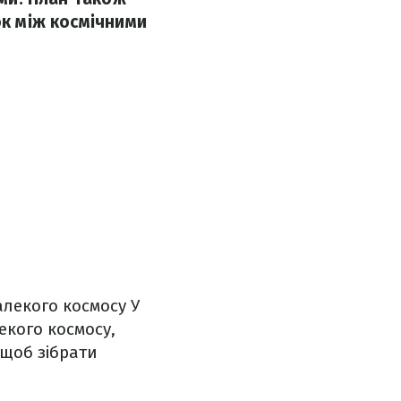
ок між космічними
алекого космосу У
екого космосу,
 щоб зібрати