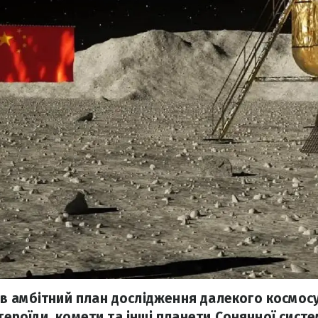
 амбітний план дослідження далекого космосу
стероїди, комети та інші планети Сонячної сист