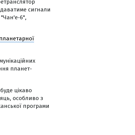
ретранслятор
редаватиме сигнали
"Чан'е-6",
 планетарної
омунікаційних
ення планет-
 буде цікаво
сяць, особливо з
канської програми