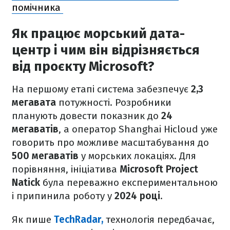
помічника
Як працює морський дата-
центр і чим він відрізняється
від проєкту Microsoft?
На першому етапі система забезпечує
2,3
мегавата
потужності. Розробники
планують довести показник до
24
мегаватів
, а оператор Shanghai Hicloud уже
говорить про можливе масштабування до
500 мегаватів
у морських локаціях. Для
порівняння, ініціатива
Microsoft Project
Natick
була переважно експериментальною
і припинила роботу у
2024 році
.
Як пише
TechRadar,
технологія передбачає,