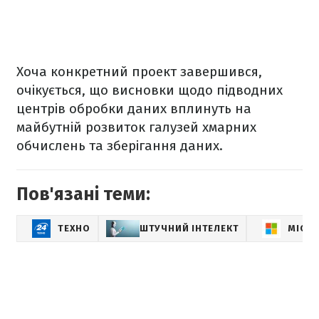
Хоча конкретний проект завершився,
очікується, що висновки щодо підводних
центрів обробки даних вплинуть на
майбутній розвиток галузей хмарних
обчислень та зберігання даних.
Пов'язані теми:
ТЕХНО
ШТУЧНИЙ ІНТЕЛЕКТ
MICR