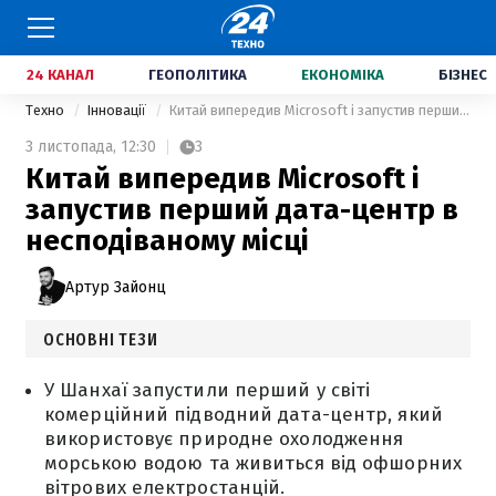
24 КАНАЛ
ГЕОПОЛІТИКА
ЕКОНОМІКА
БІЗНЕС
Техно
Інновації
Китай випередив Microsoft і запустив перший дата-центр в несподіваному місці
3 листопада,
12:30
3
Китай випередив Microsoft і
запустив перший дата-центр в
несподіваному місці
Артур Зайонц
ОСНОВНІ ТЕЗИ
У Шанхаї запустили перший у світі
комерційний підводний дата-центр, який
використовує природне охолодження
морською водою та живиться від офшорних
вітрових електростанцій.