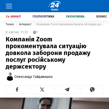
24 КАНАЛ
ГЕОПОЛІТИКА
ЕКОНОМІКА
БІЗНЕС
Техно
Інтернет
Компанія Zoom прокоментувала ситуацію довкола заборони продажу послуг російському держсектору
8 квітня,
11:33
1
Компанія Zoom
прокоментувала ситуацію
довкола заборони продажу
послуг російському
держсектору
Олександр Гайдамашко