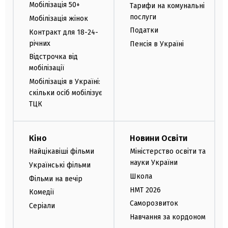
Мобілізація 50+
Тарифи на комунальні
послуги
Мобілізація жінок
Податки
Контракт для 18-24-
річних
Пенсія в Україні
Відстрочка від
мобілізації
Мобілізація в Україні:
скільки осіб мобілізує
ТЦК
Кіно
Новини Освіти
Найцікавіші фільми
Міністерство освіти та
науки України
Українські фільми
Школа
Фільми на вечір
НМТ 2026
Комедії
Саморозвиток
Серіали
Навчання за кордоном