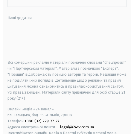
Наші додатки:
android
apple
smart tv
samsung smart tv
Всі комерційні рекламні матеріали позначені словами "Спецпроєкт"
чи "Партнерський матеріал". Матеріали з позначкою "Експерт",
"Позиція" відображають позицію авторів та героїв. Редакція може
не поділяти їхніх поглядів. Детальніше щодо реклами та правил
цитування можна ознайомитись в правилах користування сайтом.
Усі права захищені.
Матеріали сайту призначені для осіб старше
21
року (21+)
Онлайн-медіа «24 Канал»
пл. Галицька, буд. 15, м. Львів, 79008
Телефон
+380 (32) 229-77-77
Адреса електронної пошти —
legal@24tv.com.ua
Ідентифікатор онлайн-медіа в Реєстрі суб'єктів у сфері медіа —