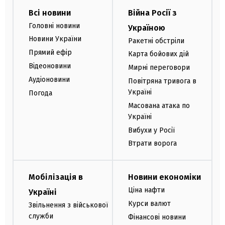
Всі новини
Війна Росії з
Головні новини
Україною
Новини України
Ракетні обстріли
Прямий ефір
Карта бойових дій
Відеоновини
Мирні переговори
Аудіоновини
Повітряна тривога в
Україні
Погода
Масована атака по
Україні
Вибухи у Росії
Втрати ворога
Мобілізація в
Новини економіки
Ціна нафти
Україні
Курси валют
Звільнення з військової
служби
Фінансові новини