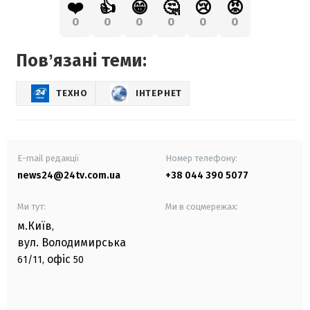
❤️
👍
😁
🤔
😢
😡
0
0
0
0
0
0
Повʼязані теми:
ТЕХНО
ІНТЕРНЕТ
E-mail редакції
Номер телефону:
news24@24tv.com.ua
+38 044 390 5077
Ми тут:
Ми в соцмережах:
м.Київ
,
вул. Володимирська
офіс
61/11,
50