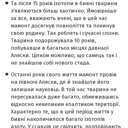
Та після 15 років ізотопи в бивні тварини
з'являються більш хаотично. Ймовірніше
за все, вважають вчені, що в цей час
мамонт досягнув повноліття та покинув
свою родину. Так роблять і сучасні слони.
Тварина подорожувала 10 років,
побувавши в багатьох місцях давньої
Аляски. Цілком можливо, що самець так і
не знайшов собі нового стада.
Останні роки свого життя мамонт провів
на півночі Аляски, де й знайшли його
залишки науковці. В той час тварина не
пересувалася дуже багато, обмежившись
відносно невеликим клаптиком території.
Характерно те, що в цей період життя у
бивні накопичилося багато ізотопів
азоту. У ссавців це свідчить, розповідають