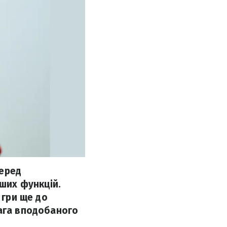
Серед
нших функцій.
 гри ще до
вага вподобаного