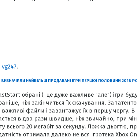
є
vg247
.
M ВИЗНАЧИЛИ НАЙБІЛЬШ ПРОДАВАНІ ІГРИ ПЕРШОЇ ПОЛОВИНИ 2018 Р
stStart обрані (і це дуже важливе "але") ігри буд
раніше, ніж закінчиться їх скачування. Запатент
важливі файли і завантажує їх в першу чергу. В 
ається в два рази швидше, ніж звичайно, при мін
ту всього 20 мегабіт за секунду. Ложка дьогтю, п
датність отримала далеко не вся ігротека Xbox O