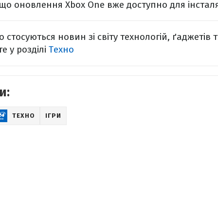
що оновлення Xbox One вже доступно для інсталя
 стосуються новин зі світу технологій, ґаджетів 
е у розділі
Техно
и:
ТЕХНО
ІГРИ