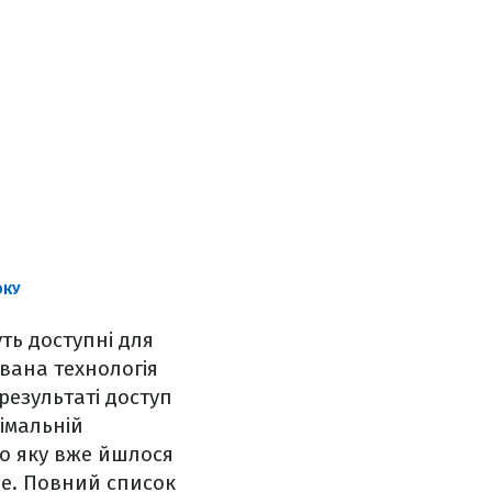
ОКУ
уть доступні для
ована технологія
результаті доступ
імальній
ро яку вже йшлося
ne. Повний список