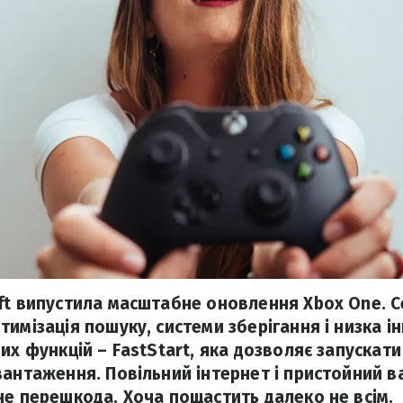
ft випустила масштабне оновлення Xbox One. 
имізація пошуку, системи зберігання і низка і
их функцій – FastStart, яка дозволяє запускати
вантаження. Повільний інтернет і пристойний 
не перешкода. Хоча пощастить далеко не всім.