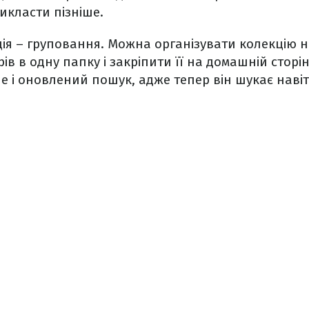
викласти пізніше.
ія – груповання. Можна організувати колекцію на
рів в одну папку і закріпити її на домашній сторі
е і оновлений пошук, адже тепер він шукає наві