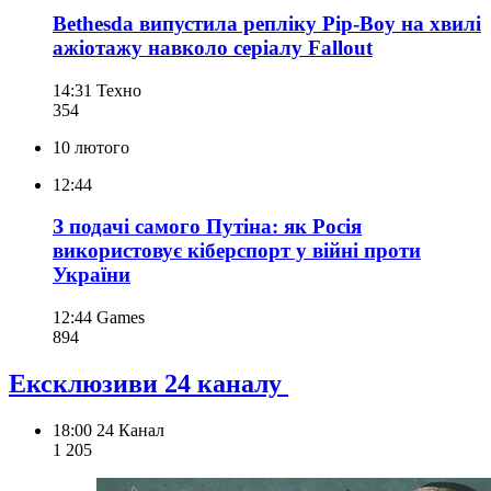
Bethesda випустила репліку Pip-Boy на хвилі
ажіотажу навколо серіалу Fallout
14:31
Техно
354
10 лютого
12:44
З подачі самого Путіна: як Росія
використовує кіберспорт у війні проти
України
12:44
Games
894
Ексклюзиви 24 каналу
18:00
24 Канал
1 205