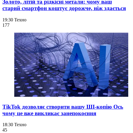
Золото, літій та рідкісні метали: чому ваш
старий смартфон коштує дорожче, ніж здається
19:30
Техно
177
TikTok дозволяє створити вашу ШІ-копію Ось
чому це вже викликає занепокоєння
18:30
Техно
45