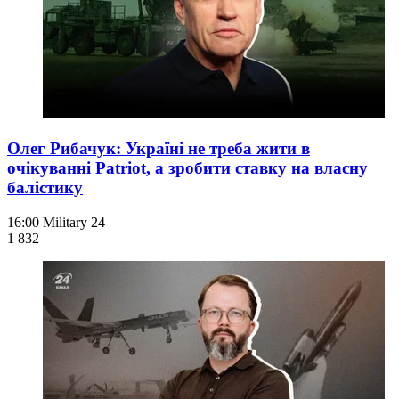
Олег Рибачук: Україні не треба жити в
очікуванні Patriot, а зробити ставку на власну
балістику
16:00
Military 24
1 832