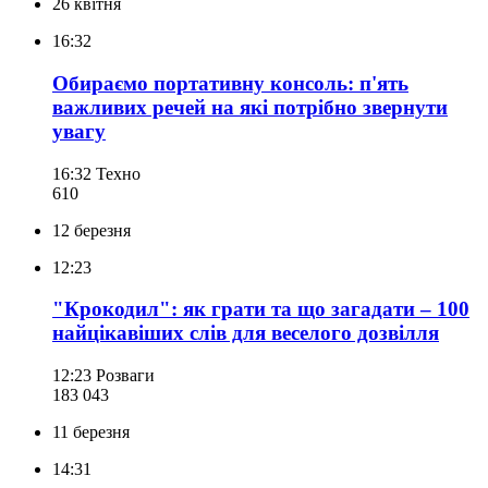
26 квітня
16:32
Обираємо портативну консоль: п'ять
важливих речей на які потрібно звернути
увагу
16:32
Техно
610
12 березня
12:23
"Крокодил": як грати та що загадати – 100
найцікавіших слів для веселого дозвілля
12:23
Розваги
183 043
11 березня
14:31