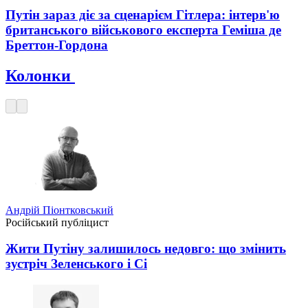
Путін зараз діє за сценарієм Гітлера: інтерв'ю
британського військового експерта Геміша де
Бреттон-Гордона
Колонки
Андрій Піонтковський
Російський публіцист
Жити Путіну залишилось недовго: що змінить
зустріч Зеленського і Сі