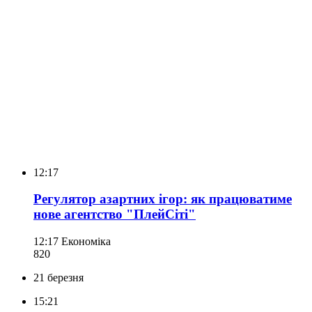
12:17
Регулятор азартних ігор: як працюватиме
нове агентство "ПлейСіті"
12:17
Економіка
820
21 березня
15:21