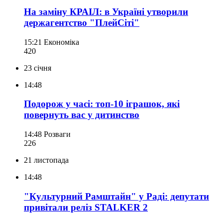
На заміну КРАІЛ: в Україні утворили
держагентство "ПлейСіті"
15:21
Економіка
420
23 січня
14:48
Подорож у часі: топ-10 іграшок, які
повернуть вас у дитинство
14:48
Розваги
226
21 листопада
14:48
"Культурний Рамштайн" у Раді: депутати
привітали реліз STALKER 2