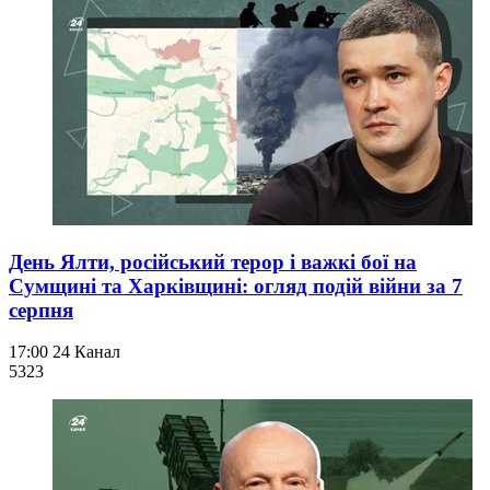
День Ялти, російський терор і важкі бої на
Сумщині та Харківщині: огляд подій війни за 7
серпня
17:00
24 Канал
532
3