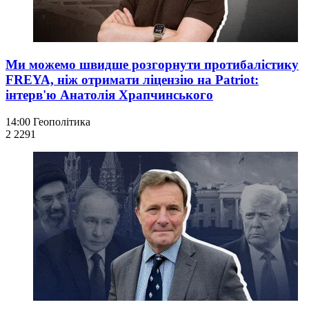
Ми можемо швидше розгорнути протибалістику
FREYA, ніж отримати ліцензію на Patriot:
інтерв'ю Анатолія Храпчинського
14:00
Геополітика
2 229
1