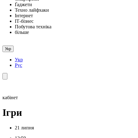
Ґаджети
Техно лайфхаки
Інтернет
ІТ-бізнес
Побутова техніка
більше
Укр
Укр
Рус
кабінет
Ігри
21 липня