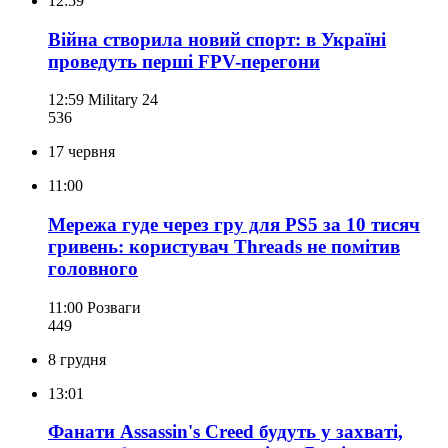
12:59
Війна створила новий спорт: в Україні
проведуть перші FPV-перегони
12:59
Military 24
536
17 червня
11:00
Мережа гуде через гру для PS5 за 10 тисяч
гривень: користувач Threads не помітив
головного
11:00
Розваги
449
8 грудня
13:01
Фанати Assassin's Creed будуть у захваті,