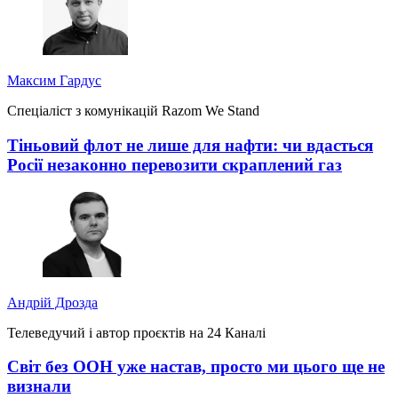
Максим Гардус
Спеціаліст з комунікацій Razom We Stand
Тіньовий флот не лише для нафти: чи вдасться
Росії незаконно перевозити скраплений газ
Андрій Дрозда
Телеведучий і автор проєктів на 24 Каналі
Світ без ООН уже настав, просто ми цього ще не
визнали