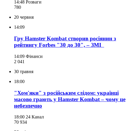
14:48
Розваги
780
20 червня
14:09
Гру Hamster Kombat створив росіянин з
рейтингу Forbes "30 до 30", – ЗМІ
14:09
Фінанси
2 041
30 травня
18:00
"Хом'яки" з російським слідом: українці
масово грають у Hamster Kombat – чому це
небезпечно
18:00
24 Канал
70 934