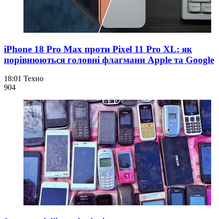
iPhone 18 Pro Max проти Pixel 11 Pro XL: як
порівнюються головні флагмани Apple та Google
18:01
Техно
904