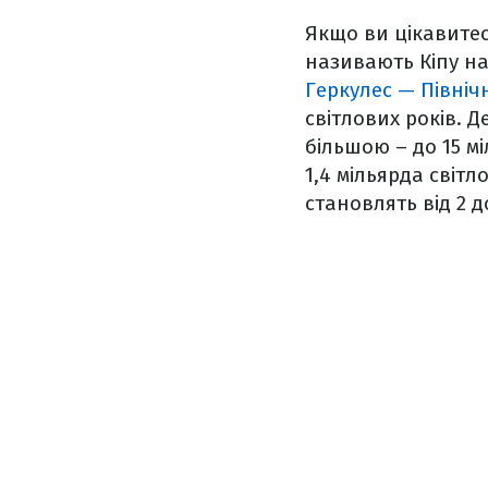
Якщо ви цікавитес
називають Кіпу на
Геркулес — Північ
світлових років. 
більшою – до 15 м
1,4 мільярда світл
становлять від 2 д