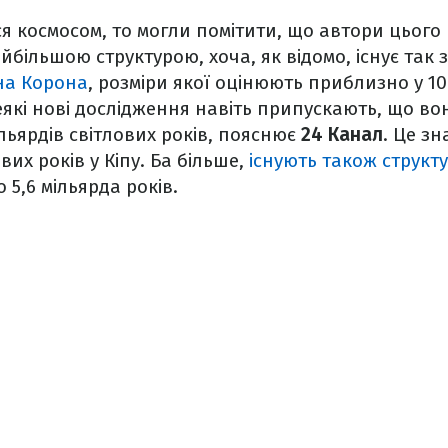
я космосом, то могли помітити, що автори цього 
йбільшою структурою, хоча, як відомо, існує так
на Корона
, розміри якої оцінюють приблизно у 10
Деякі нові дослідження навіть припускають, що в
ільярдів світлових років, пояснює
24 Канал
. Це зн
ових років у Кіпу. Ба більше,
існують також структ
о 5,6 мільярда років.