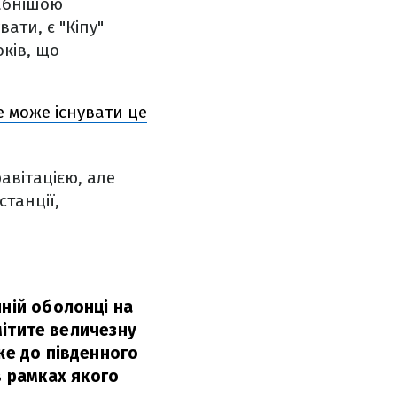
табнішою
ати, є "Кіпу"
оків, що
е може існувати це
авітацією, але
станції,
чній оболонці на
омітите величезну
же до південного
 в рамках якого