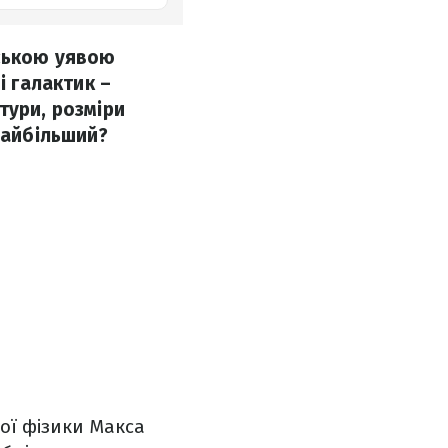
дською уявою
і галактик –
тури, розміри
найбільший?
ої фізики Макса