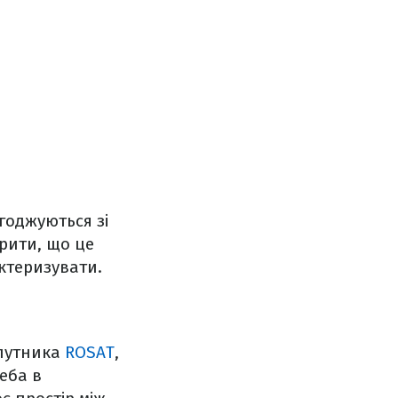
годжуються зі
рити, що це
ктеризувати.
упутника
ROSAT
,
еба в