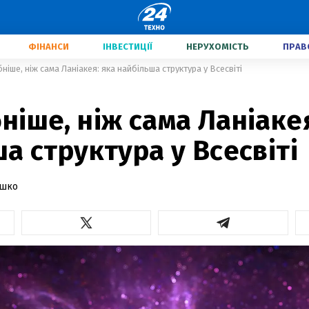
ФІНАНСИ
ІНВЕСТИЦІЇ
НЕРУХОМІСТЬ
ПРАВ
іше, ніж сама Ланіакея: яка найбільша структура у Всесвіті
іше, ніж сама Ланіакея
а структура у Всесвіті
ашко