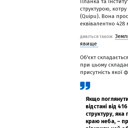
Планка та Інстит
структурою, котру
(Quipu). Вона про
еквівалентно 428
Земл
ДИВІТЬСЯ ТАКОЖ
явище
Об'єкт складається
при цьому складає
присутність якої ф
Якщо поглянути
відстані від 41
структуру, яка
краю неба,
– п