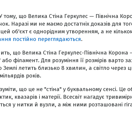
 У тому, що Велика Стіна Геркулес — Північна Коро
ок. Наразі ми не маємо достатніх доказів для то
цей об'єкт є однорідним утворенням, а не кілько
ання постійно переглядаються
.
дчить, що Велика Стіна Геркулес-Північна Корона 
 або філамент. Для розуміння її розмірів варто з
о Землі летить близько 8 хвилин, а світло через ц
ільярдів років.
уміти, що це не "стіна" у буквальному сенсі. Це 
тик, квазарів і матерії. Всесвіт нагадує тривимір
ься у нитки й вузли, а між ними розташовані гіг