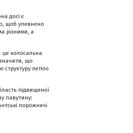
на досі є
го, щоб упевнено
ма різними, а
– це колосальна
азначити, що
ю структуру летіло
область підвищеної
ну павутину:
антські порожнечі