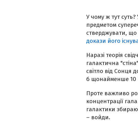
У чому ж тут суть?
предметом супереч
стверджувати, що 
докази його існув
Наразі теорія сві
галактична "стіна"
світло від Сонця д
б щонайменше 10 м
Проте важливо роз
концентрації галак
галактики збирают
– войди.