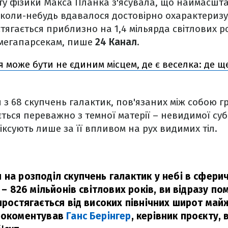
уту фізики Макса Планка з'ясувала, що наймасш
 коли-небудь вдавалося достовірно охарактеризув
стягається приблизно на 1,4 мільярда світлових р
 мегапарсекам, пише
24 Канал
.
я може бути не єдиним місцем, де є веселка: де щ
 з 68 скупчень галактик, пов'язаних між собою гр
ться переважно з темної матерії – невидимої суб
іксують лише за її впливом на рух видимих тіл.
 на розподіл скупчень галактик у небі в сфери
6 – 826 мільйонів світлових років, ви відразу п
 простягається від високих північних широт май
рокоментував
Ганс Берінгер
, керівник проєкту,