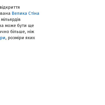
відкриття
 звана
Велика Стіна
 мільярдів
она може бути ще
ачно більше, ніж
ури
, розміри яких