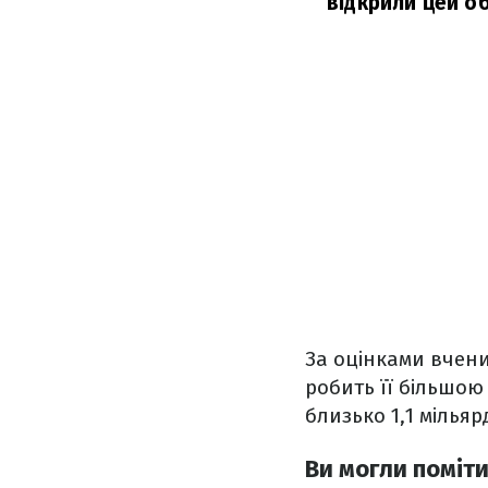
відкрили цей об
За оцінками вчени
робить її більшою
близько 1,1 мільяр
Ви могли поміти