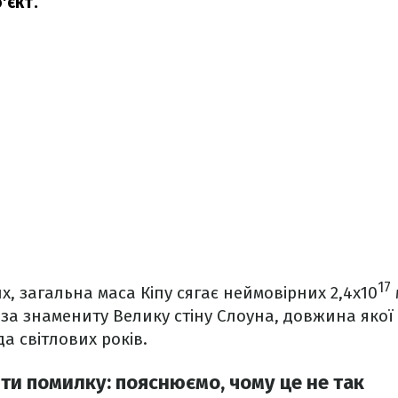
'єкт.
17
х, загальна маса Кіпу сягає неймовірних 2,4х10
 за знамениту Велику стіну Слоуна, довжина якої
да світлових років.
ти помилку: пояснюємо, чому це не так