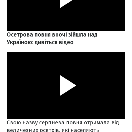
Осетрова повня вночі зійшла над
Україною: дивіться відео
Свою назву серпнева повня отримала від
величезних осетрів, які населяють