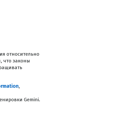
ния относительно
, что законы
аращивать
ormation
,
енировки Gemini.