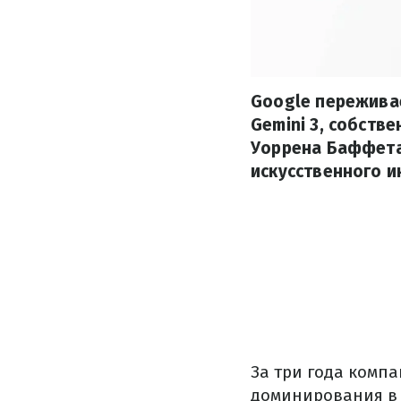
Google пережива
Gemini 3, собств
Уоррена Баффета
искусственного и
За три года комп
доминирования в и