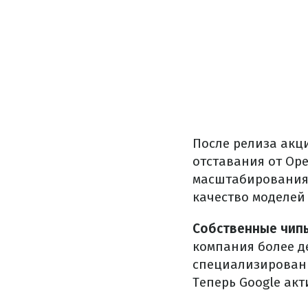
После релиза акц
отставания от Op
масштабирования 
качество моделей
Собственные чип
компания более де
специализированн
Теперь Google акт