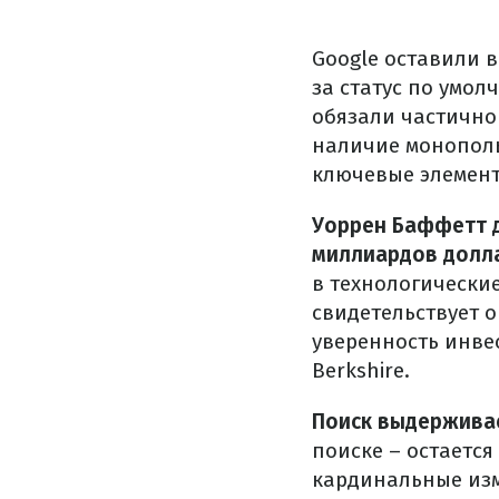
Google оставили 
за статус по умо
обязали частично
наличие монополь
ключевые элемент
Уоррен Баффетт д
миллиардов долл
в технологически
свидетельствует о
уверенность инве
Berkshire.
Поиск выдержива
поиске – остаетс
кардинальные изм