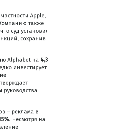
частности Apple,
 Компанию также
 что суд установил
анкций, сохранив
лю Alphabet на
4,3
редко инвестирует
ние
дтверждает
ы руководства
в – реклама в
15%
. Несмотря на
явление