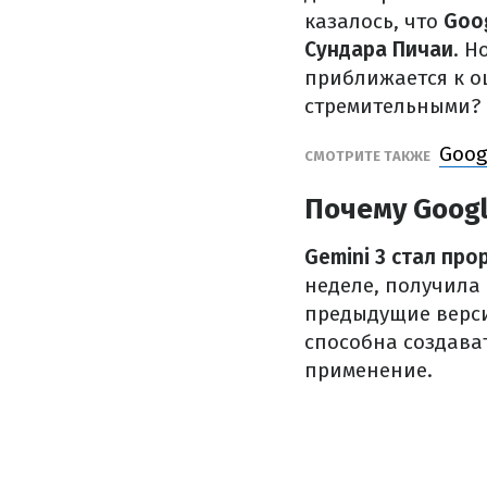
казалось, что
Goo
Сундара Пичаи
. Н
приближается к 
стремительными? 
Goog
СМОТРИТЕ ТАКЖЕ
Почему Goog
Gemini 3 стал пр
неделе, получила
предыдущие верси
способна создават
применение.