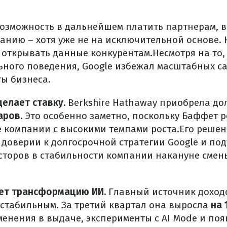
возможность в дальнейшем платить партнерам, в 
лчанию – хотя уже не на исключительной основе.
 открывать данные конкурентам.
Несмотря на то,
ного поведения, Google избежал масштабных с
ы бизнеса.
елает ставку.
Berkshire Hathaway приобрела до
аров
. Это особенно заметно, поскольку Баффет 
е компании с высокими темпами роста.
Его реше
 доверии к долгосрочной стратегии Google и по
сторов в стабильности компании накануне смен
ет трансформацию ИИ.
Главный источник доходо
я стабильным. За третий квартал она выросла
на 
енения в выдаче, эксперименты с AI Mode и по