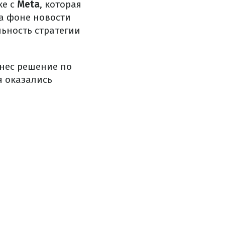
ке с
Meta
, которая
На фоне новости
ьность стратегии
нес решение по
я оказались