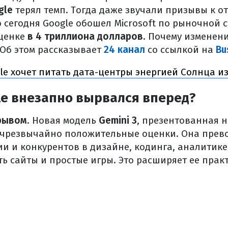
gle
терял темп. Тогда даже звучали призывы к о
о сегодня Google обошел Microsoft по рыночной 
оценке
в 4 триллиона долларов
. Почему изменен
Об этом рассказывает
24 канал
со ссылкой на
Bu
le хочет питать дата-центры энергией Солнца и
le внезапно вырвался вперед?
орывом
. Новая модель
Gemini 3
, презентованная 
 чрезвычайно положительные оценки. Она прев
и и конкурентов в дизайне, кодинга, аналитике,
ь сайты и простые игры. Это расширяет ее прак