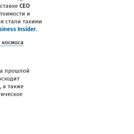
тставке
CEO
стоимости и
ия стали такими
siness Insider.
з космоса
на прошлой
осходит
 а также
тическое