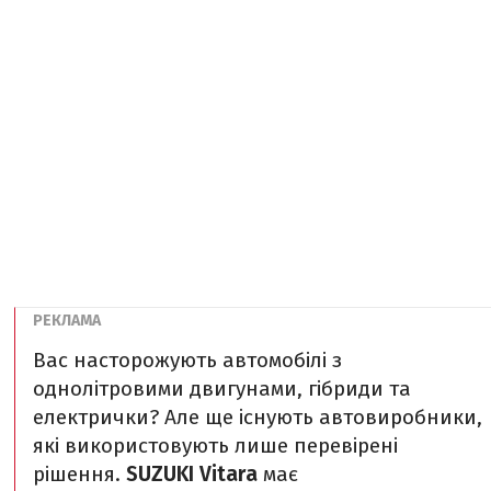
Вас насторожують автомобілі з
однолітровими двигунами, гібриди та
електрички? Але ще існують автовиробники,
які використовують лише перевірені
рішення.
SUZUKI Vitara
має