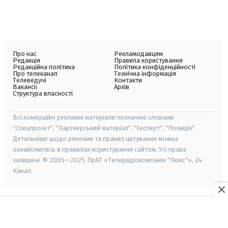
Про нас
Рекламодавцям
Редакція
Правила користування
Редакційна політика
Політика конфіденційності
Про телеканал
Технічна інформація
Телеведучі
Контакти
Вакансії
Архів
Структура власності
Всі комерційні рекламні матеріали позначені словами
"Спецпроєкт", "Партнерський матеріал", "Експерт", "Позиція".
Детальніше щодо реклами та правил цитування можна
ознайомитись в правилах користування сайтом. Усі права
захищені. © 2005—2021, ПрАТ «Телерадіокомпанія "Люкс"», 24
Канал.