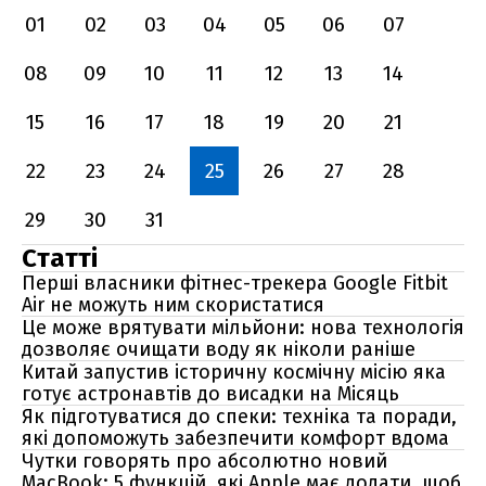
01
02
03
04
05
06
07
08
09
10
11
12
13
14
15
16
17
18
19
20
21
22
23
24
25
26
27
28
29
30
31
Статті
Перші власники фітнес-трекера Google Fitbit
Air не можуть ним скористатися
Це може врятувати мільйони: нова технологія
дозволяє очищати воду як ніколи раніше
Китай запустив історичну космічну місію яка
готує астронавтів до висадки на Місяць
Як підготуватися до спеки: техніка та поради,
які допоможуть забезпечити комфорт вдома
Чутки говорять про абсолютно новий
MacBook: 5 функцій, які Apple має додати, щоб