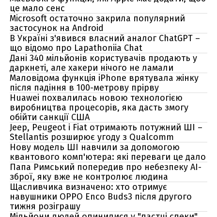
це мало сенс
Microsoft остаточно закрила популярний
застосунок на Android
В Україні з'явився власний аналог ChatGPT –
що відомо про Lapathoniia Chat
Дані 340 мільйонів користувачів продають у
даркнеті, але хакери нічого не ламали
Маловідома функція iPhone врятувала жінку
після падіння в 100-метрову прірву
Huawei похвалилась новою технологією
виробництва процесорів, яка дасть змогу
обійти санкції США
Jeep, Peugeot і Fiat отримають потужний ШІ –
Stellantis розширює угоду з Qualcomm
Нову модель ШІ навчили за допомогою
квантового комп'ютера: які переваги це дало
Папа Римський попередив про небезпеку AI-
зброї, яку вже не контролює людина
Щасливчика визначено: хто отримує
навушники OPPO Enco Buds3 після другого
тижня розіграшу
Мільйони людей опинилися у "пастці спеки"