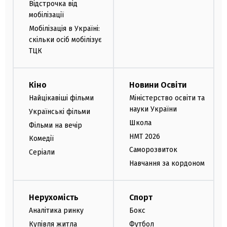
Відстрочка від
мобілізації
Мобілізація в Україні:
скільки осіб мобілізує
ТЦК
Кіно
Новини Освіти
Найцікавіші фільми
Міністерство освіти та
науки України
Українські фільми
Школа
Фільми на вечір
НМТ 2026
Комедії
Саморозвиток
Серіали
Навчання за кордоном
Нерухомість
Спорт
Аналітика ринку
Бокс
Купівля житла
Футбол