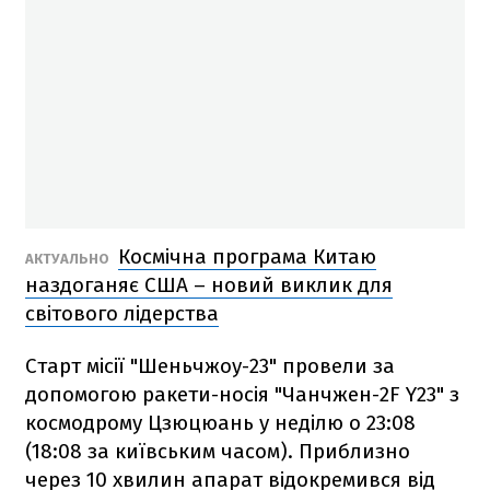
Космічна програма Китаю
АКТУАЛЬНО
наздоганяє США – новий виклик для
світового лідерства
Старт місії "Шеньчжоу-23" провели за
допомогою ракети-носія "Чанчжен-2F Y23" з
космодрому Цзюцюань у неділю о 23:08
(18:08 за київським часом). Приблизно
через 10 хвилин апарат відокремився від