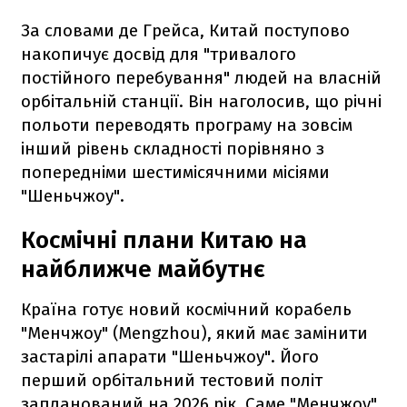
За словами де Грейса, Китай поступово
накопичує досвід для "тривалого
постійного перебування" людей на власній
орбітальній станції. Він наголосив, що річні
польоти переводять програму на зовсім
інший рівень складності порівняно з
попередніми шестимісячними місіями
"Шеньчжоу".
Космічні плани Китаю на
найближче майбутнє
Країна готує новий космічний корабель
"Менчжоу" (Mengzhou), який має замінити
застарілі апарати "Шеньчжоу". Його
перший орбітальний тестовий політ
запланований на 2026 рік. Саме "Менчжоу"