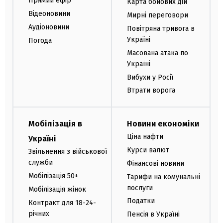
Прямий ефір
Карта бойових дій
Відеоновини
Мирні переговори
Аудіоновини
Повітряна тривога в
Україні
Погода
Масована атака по
Україні
Вибухи у Росії
Втрати ворога
Мобілізація в
Новини економіки
Ціна нафти
Україні
Курси валют
Звільнення з військової
служби
Фінансові новини
Мобілізація 50+
Тарифи на комунальні
послуги
Мобілізація жінок
Податки
Контракт для 18-24-
річних
Пенсія в Україні