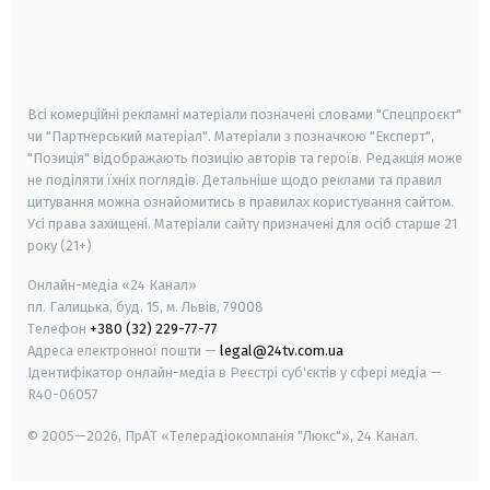
android
apple
smart tv
samsung smart tv
Всі комерційні рекламні матеріали позначені словами "Спецпроєкт"
чи "Партнерський матеріал". Матеріали з позначкою "Експерт",
"Позиція" відображають позицію авторів та героїв. Редакція може
не поділяти їхніх поглядів. Детальніше щодо реклами та правил
цитування можна ознайомитись в правилах користування сайтом.
Усі права захищені.
Матеріали сайту призначені для осіб старше
21
року (21+)
Онлайн-медіа «24 Канал»
пл. Галицька, буд. 15, м. Львів, 79008
Телефон
+380 (32) 229-77-77
Адреса електронної пошти —
legal@24tv.com.ua
Ідентифікатор онлайн-медіа в Реєстрі суб'єктів у сфері медіа —
R40-06057
© 2005—2026,
ПрАТ «Телерадіокомпанія "Люкс"», 24 Канал.