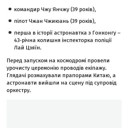
командир Чжу Янчжу (39 років),
пілот Чжан Чжиюань (39 років),
перша в історії астронавтка з Гонконгу –
43-річна колишня інспекторка поліції
Лай Цзяїн.
Перед запуском на космодромі провели
урочисту церемонію проводів екіпажу.
Глядачі розмахували прапорами Китаю, а
астронавти вийшли на сцену під супровід
оркестру.