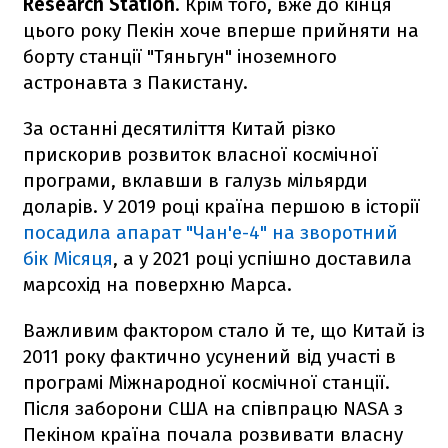
Research Station
. Крім того, вже до кінця
цього року Пекін хоче вперше прийняти на
борту станції "Тяньгун" іноземного
астронавта з Пакистану.
За останні десятиліття Китай різко
прискорив розвиток власної космічної
програми, вклавши в галузь мільярди
доларів. У 2019 році країна першою в історії
посадила апарат "Чан'е-4" на зворотний
бік Місяця
, а у 2021 році успішно доставила
марсохід на поверхню Марса.
Важливим фактором стало й те, що Китай із
2011 року фактично усунений від участі в
програмі Міжнародної космічної станції.
Після заборони США на співпрацю NASA з
Пекіном країна почала розвивати власну