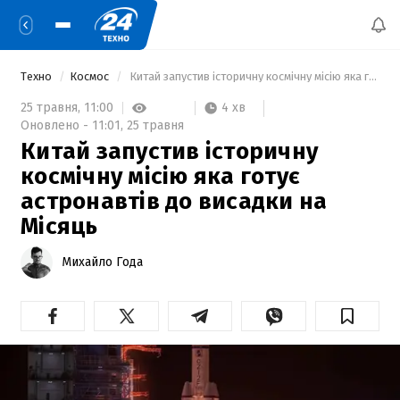
Техно
Космос
 Китай запустив історичну космічну місію яка готує астронавтів до висадки на Місяць 
4 хв
25 травня,
11:00
Оновлено -
11:01,
25 травня
Китай запустив історичну
космічну місію яка готує
астронавтів до висадки на
Місяць
Михайло Года