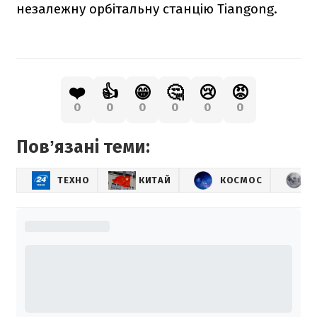
незалежну орбітальну станцію Tiangong.
❤️
👍
😁
🤔
😢
😡
0
0
0
0
0
0
Повʼязані теми:
ТЕХНО
КИТАЙ
КОСМОС