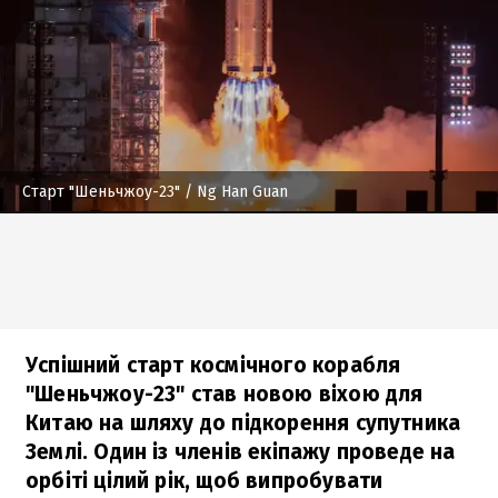
Старт "Шеньчжоу-23"
/ Ng Han Guan
Успішний старт космічного корабля
"Шеньчжоу-23" став новою віхою для
Китаю на шляху до підкорення супутника
Землі. Один із членів екіпажу проведе на
орбіті цілий рік, щоб випробувати