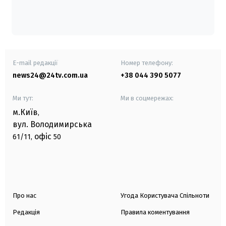
E-mail редакції
Номер телефону:
news24@24tv.com.ua
+38 044 390 5077
Ми тут:
Ми в соцмережах:
м.Київ
,
вул. Володимирська
офіс
61/11,
50
Про нас
Угода Користувача Спільноти
Редакція
Правила коментування