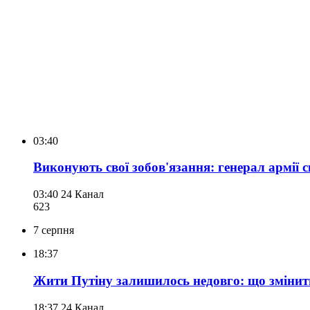
03:40
Виконують свої зобов'язання: генерал армії 
03:40
24 Канал
623
7 серпня
18:37
Жити Путіну залишилось недовго: що змінить 
18:37
24 Канал