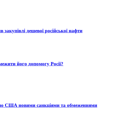
 закупівлі дешевої російської нафти
межити його допомогу Росії?
 по США новими санкціями та обмеженнями