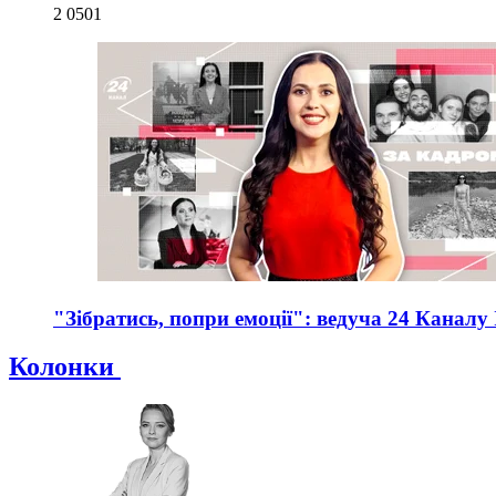
2 050
1
"Зібратись, попри емоції": ведуча 24 Каналу
Колонки