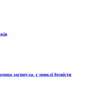
оків
дина загинула, є зниклі безвісти