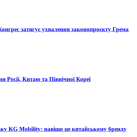
 Конгрес затягує ухвалення законопроєкту Грема
ня Росії, Китаю та Північної Кореї
ську KG Mobility: навіщо це китайському бренду