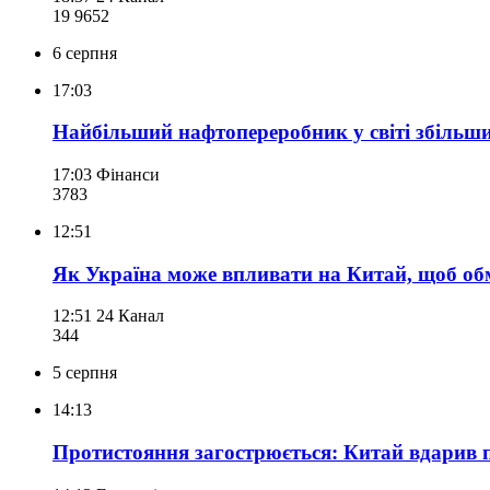
19 965
2
6 серпня
17:03
Найбільший нафтопереробник у світі збільшив
17:03
Фінанси
378
3
12:51
Як Україна може впливати на Китай, щоб об
12:51
24 Канал
344
5 серпня
14:13
Протистояння загострюється: Китай вдарив