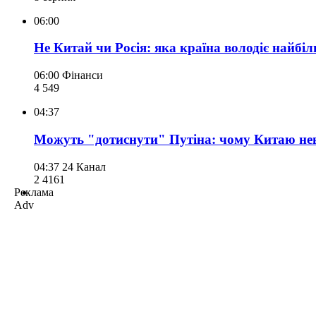
06:00
Не Китай чи Росія: яка країна володіє найбі
06:00
Фінанси
4 549
04:37
Можуть "дотиснути" Путіна: чому Китаю неви
04:37
24 Канал
2 416
1
Реклама
Adv