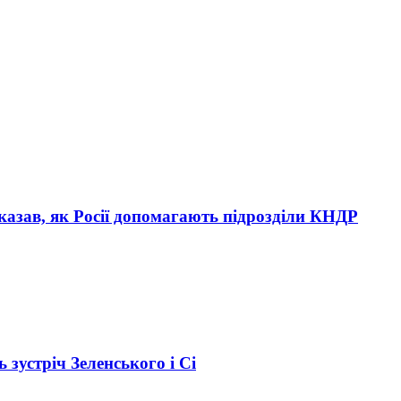
сказав, як Росії допомагають підрозділи КНДР
зустріч Зеленського і Сі