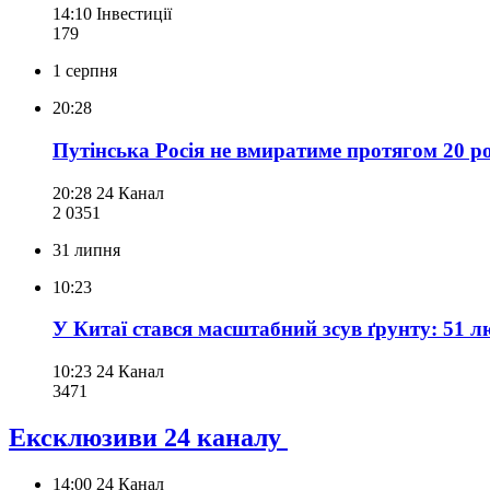
14:10
Інвестиції
179
1 серпня
20:28
Путінська Росія не вмиратиме протягом 20 р
20:28
24 Канал
2 035
1
31 липня
10:23
У Китаї стався масштабний зсув ґрунту: 51 лю
10:23
24 Канал
347
1
Ексклюзиви 24 каналу
14:00
24 Канал