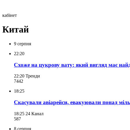
кабінет
Китай
9 серпня
22:20
Схоже на цукрову вату: який вигляд має найд
22:20
Тренди
744
2
18:25
Скасували авіарейси, евакуювали понад міл
18:25
24 Канал
587
8 серпня