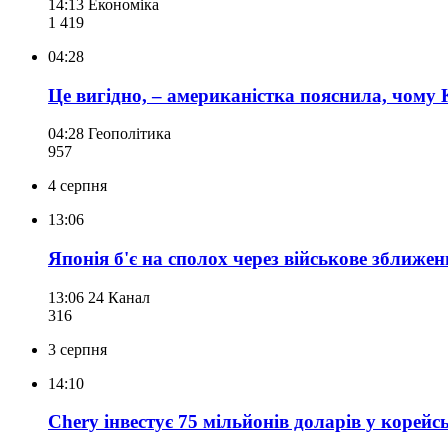
14:13
Економіка
1 419
04:28
Це вигідно, – американістка пояснила, чому
04:28
Геополітика
957
4 серпня
13:06
Японія б'є на сполох через військове зближен
13:06
24 Канал
316
3 серпня
14:10
Chery інвестує 75 мільйонів доларів у корей