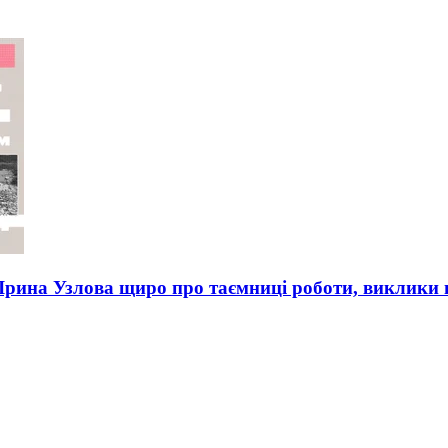
 Ірина Узлова щиро про таємниці роботи, виклики в