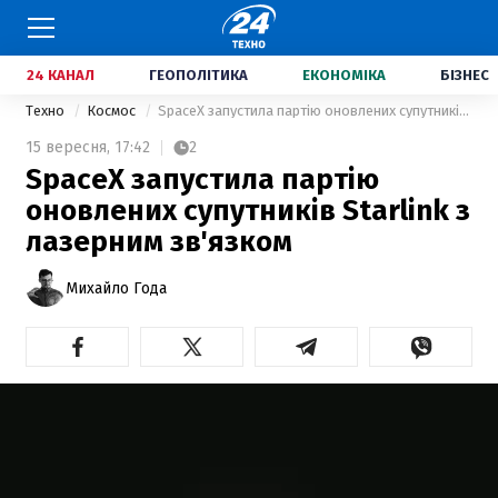
24 КАНАЛ
ГЕОПОЛІТИКА
ЕКОНОМІКА
БІЗНЕС
Техно
Космос
SpaceX запустила партію оновлених супутників Starlink з лазерним зв'язком
15 вересня,
17:42
2
SpaceX запустила партію
оновлених супутників Starlink з
лазерним зв'язком
Михайло Года