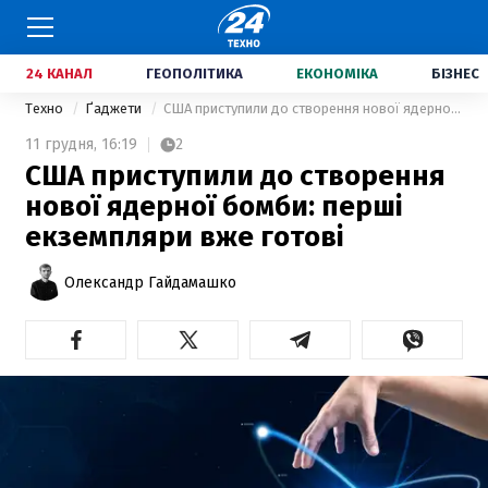
24 КАНАЛ
ГЕОПОЛІТИКА
ЕКОНОМІКА
БІЗНЕС
Техно
Ґаджети
США приступили до створення нової ядерної бомби: перші екземпляри вже готові
11 грудня,
16:19
2
США приступили до створення
нової ядерної бомби: перші
екземпляри вже готові
Олександр Гайдамашко