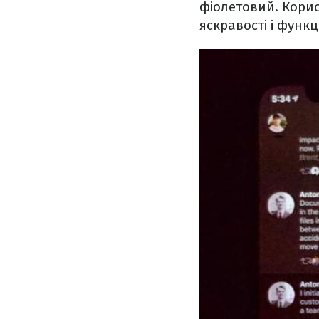
фіолетовий. Кори
яскравості і функці