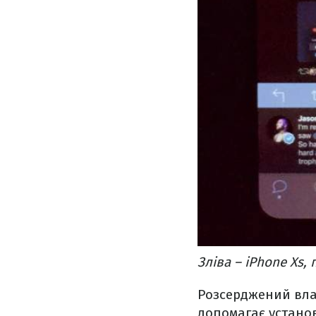
Зліва – iPhone Xs,
Розсерджений вла
допомагає устано