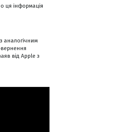
но ця інформація
 з аналогічним
овернення
аяв від Apple з