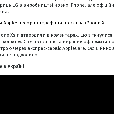
иць LG в виробництві нових iPhone, але офіцій
ана.
 Apple: недорогі телефони, схожі на iPhone X
hone Xs підтвердили в коментарях, що зіткнулися
і кольору. Сам автор поста вирішив оформити п
рою через експрес-сервіс AppleCare. Офіційних з
ки не надходило.
e в Україні