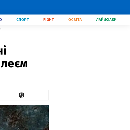
О
СПОРТ
FIGHT
ОСВІТА
ЛАЙФХАКИ
s
чі
плеєм