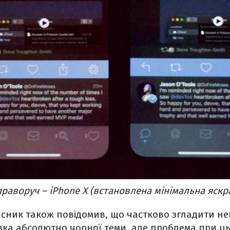
 праворуч – iPhone X (встановлена мінімальна яскр
сник також повідомив, що частково згладити не
вка абсолютно чорної теми, але проблема при ць