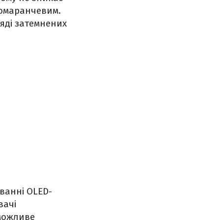
помаранчевим.
ляді затемнених
ванні OLED-
вачі
 можливе