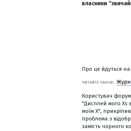
власники “звичай
Про це йдуться на
Журна
ЧИТАЙТЕ ТАКОЖ:
Користувач форуму
"Дисплей мого Xs 
моїм X", прикріпи
проблема з відобр
замість чорного 