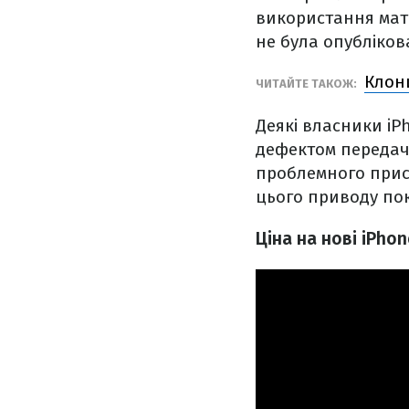
використання матр
не була опубліков
Клони
ЧИТАЙТЕ ТАКОЖ:
Деякі власники iP
дефектом передач
проблемного прист
цього приводу по
Ціна на нові iPhon