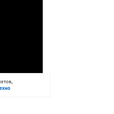
етов,
ехно