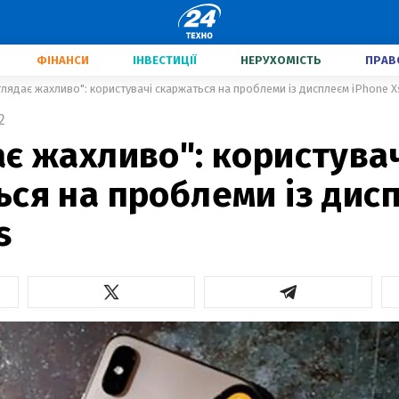
ФІНАНСИ
ІНВЕСТИЦІЇ
НЕРУХОМІСТЬ
ПРАВ
глядає жахливо": користувачі скаржаться на проблеми із дисплеєм iPhone X
2
є жахливо": користува
ся на проблеми із дис
s