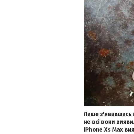
Лише з'явившись н
не всі вони вияв
iPhone Xs Max ви