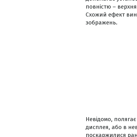
повністю – верхня
Схожий ефект вини
зображень.
Невідомо, поляга
дисплея, або в нев
поскаржилися ран