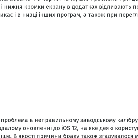
 і нижня кромки екрану в додатках відливають 
кає і в низці інших програм, а також при перег
є проблема в неправильному заводському калібру
далому оновленні до iOS 12, на яке деякі користу
іше. В якості причини браку також згадувалося