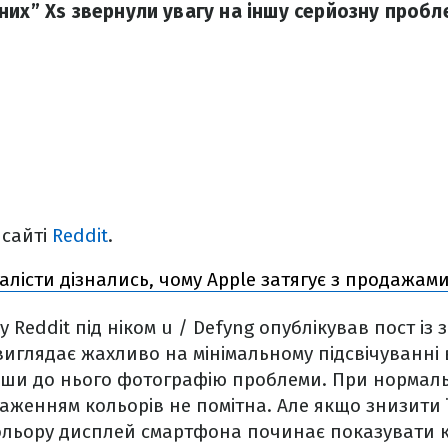
них” Xs звернули увагу на іншу серйозну пробл
 сайті
Reddit
.
лісти дізнались, чому Apple затягує з продажами
 Reddit під ніком u / Defyng опублікував пост із
виглядає жахливо на мінімальному підсвічуванні 
вши до нього фотографію проблеми. При нормаль
аженням кольорів не помітна. Але якщо знизити її
кольору дисплей смартфона починає показувати 