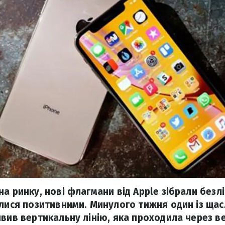
а ринку, нові флагмани від Apple зібрали безлі
илися позитивними. Минулого тижня один із щас
явив вертикальну лінію, яка проходила через ве