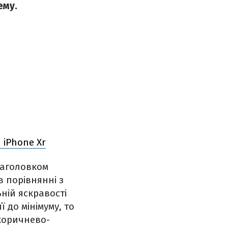
ему.
 iPhone Xr
 заголовком
в порівнянні з
ній яскравості
 до мінімуму, то
коричнево-