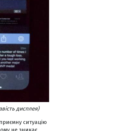
авість дисплея)
приємну ситуацію
ому не зникає