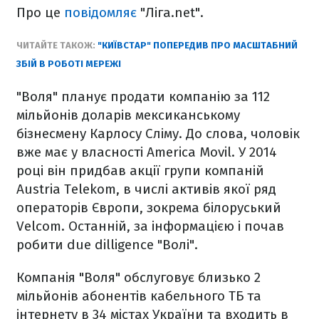
Про це
повідомляє
"Ліга.net".
ЧИТАЙТЕ ТАКОЖ:
"КИЇВСТАР" ПОПЕРЕДИВ ПРО МАСШТАБНИЙ
ЗБІЙ В РОБОТІ МЕРЕЖІ
"Воля" планує продати компанію за 112
мільйонів доларів мексиканському
бізнесмену Карлосу Сліму. До слова, чоловік
вже має у власності America Movil. У 2014
році він придбав акції групи компаній
Austria Telekom, в числі активів якої ряд
операторів Європи, зокрема білоруський
Velcom. Останній, за інформацією і почав
робити due dilligence "Волі".
Компанія "Воля" обслуговує близько 2
мільйонів абонентів кабельного ТБ та
інтернету в 34 містах України та входить в