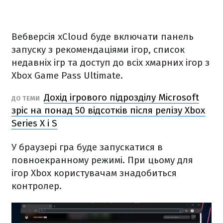
Вебверсія xCloud буде включати панель
запуску з рекомендаціями ігор, список
недавніх ігр та доступ до всіх хмарних ігор з
Xbox Game Pass Ultimate.
Дохід ігрового підрозділу Microsoft
ДО ТЕМИ
зріс на понад 50 відсотків після релізу Xbox
Series X і S
У браузері гра буде запускатися в
повноекранному режимі. При цьому для
ігор Xbox користувачам знадобиться
контролер.