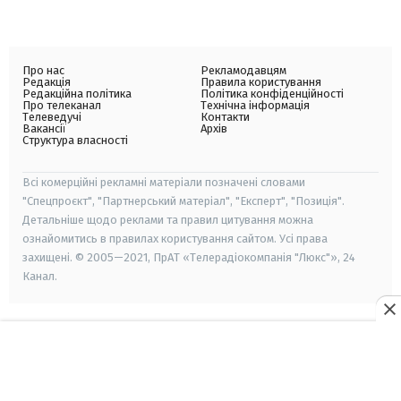
Про нас
Рекламодавцям
Редакція
Правила користування
Редакційна політика
Політика конфіденційності
Про телеканал
Технічна інформація
Телеведучі
Контакти
Вакансії
Архів
Структура власності
Всі комерційні рекламні матеріали позначені словами
"Спецпроєкт", "Партнерський матеріал", "Експерт", "Позиція".
Детальніше щодо реклами та правил цитування можна
ознайомитись в правилах користування сайтом. Усі права
захищені. © 2005—2021, ПрАТ «Телерадіокомпанія "Люкс"», 24
Канал.