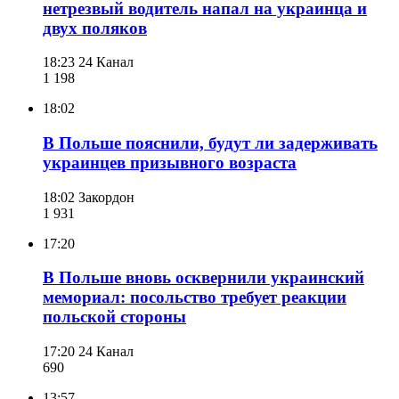
нетрезвый водитель напал на украинца и
двух поляков
18:23
24 Канал
1 198
18:02
В Польше пояснили, будут ли задерживать
украинцев призывного возраста
18:02
Закордон
1 931
17:20
В Польше вновь осквернили украинский
мемориал: посольство требует реакции
польской стороны
17:20
24 Канал
690
13:57