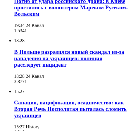
Погиб от удара российского дрона: в Киеве
простились с волонтером Мареком Русеком-
Вольским
19:34
24 Канал
1 534
1
18:28
В Польше разразился новый скандал из-за
нападения на украинцев: полиция
расследует инцидент
18:28
24 Канал
3 877
1
15:27
Санация, пацификация, осадничество: как
Вторая Речь Посполитая пыталась сломить
украинцев
15:27
History