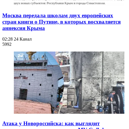
Москва передала школам двух европейских
стран книги о Путине, в которых восхваляется
аннексия Крыма
02:28
24 Канал
599
2
Атака у Новороссийска: как выглядит