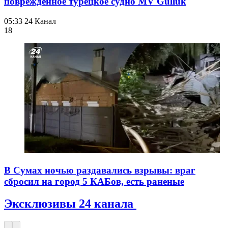
поврежденное турецкое судно MV Gulluk
05:33
24 Канал
18
В Сумах ночью раздавались взрывы: враг
сбросил на город 5 КАБов, есть раненые
Эксклюзивы 24 канала