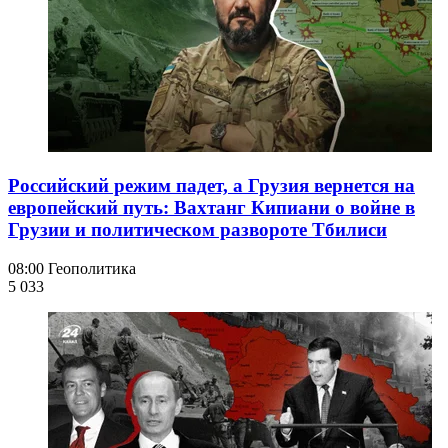
Российский режим падет, а Грузия вернется на
европейский путь: Вахтанг Кипиани о войне в
Грузии и политическом развороте Тбилиси
08:00
Геополитика
5 033