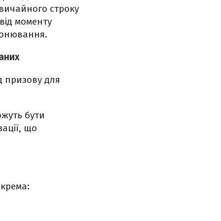
звичайного строку
 від моменту
ронювання.
ваних
д призову для
ожуть бути
ації, що
окрема: