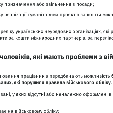
ку призначення або звільнення з посади;
ку реалізації гуманітарних проектів за кошти мі
еліку українських неурядових організаціях, які 
екти за кошти міжнародних партнерів, за перелі
оловіків, які мають проблеми з ві
нювання працівників передбачають можливість
б
аних, які порушили правила військового обліку
.
зані, у яких відсутні або неналежно оформлені в
ває на військовому обліку;