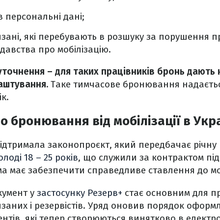
ив персональні дані;
язані, які перебувають в розшуку за порушення п
давства про мобілізацію.
точнення – для таких працівників бронь дають н
аштування.
Таке тимчасове бронювання надаєть
к.
о бронювання від мобілізації в Укра
ідтримала законопроєкт, який передбачає річну
олоді 18 – 25 років
, що служили за контрактом під
ма має забезпечити справедливе ставлення до мо
кумент у
застосунку Резерв+
стає основним для п
язаних і резервістів. Уряд оновив порядок оформ
ентів, які тепер створюються винятково в електр