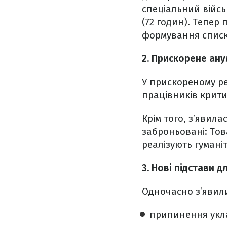
спеціальний війсь
(72 годин). Тепер
формування списк
2. Прискорене ану
У прискореному ре
працівників крит
Крім того, з’явила
заброньовані: Тов
реалізують гумані
3. Нові підстави 
Одночасно з’явили
припинення укла