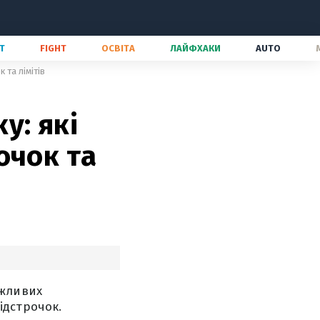
Т
FIGHT
ОСВІТА
ЛАЙФХАКИ
AUTO
 та лімітів
у: які
очок та
ажливих
ідстрочок.