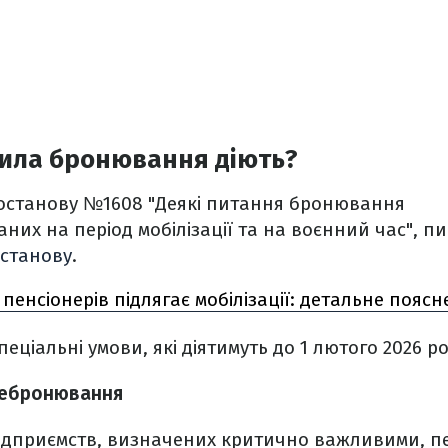
вила бронювання діють?
останову №1608 "Деякі питання бронювання
аних на період мобілізації та на воєнний час", 
станову
.
з пенсіонерів підлягає мобілізації: детальне пояс
ціальні умови, які діятимуть до 1 лютого 2026 ро
ребронювання
підприємств, визначених критично важливими, п