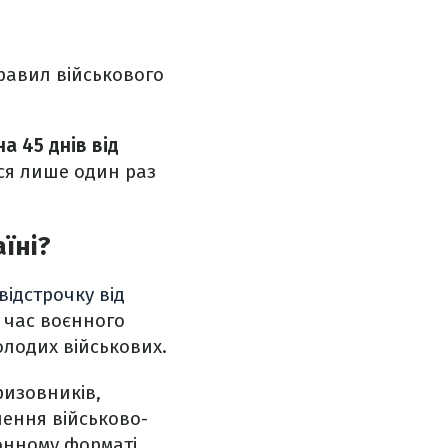
равил військового
а 45 днів від
ся лише один раз
їні?
відстрочку від
 час воєнного
лодих військових.
ризовників,
лення військово-
онному форматі.