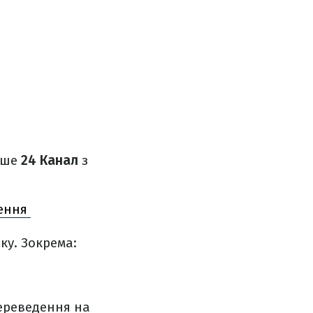
пише
24 Канал
з
нення
ку. Зокрема:
ереведення на