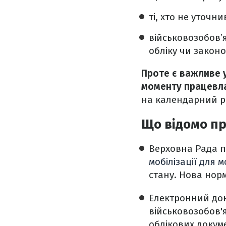
ті, хто не уточн
військовозобов’
обліку чи законо
Проте є важливе у
моменту працевл
на календарний рі
Що відомо пр
Верховна Рада п
мобілізації для м
стану. Нова нор
Електронний до
військовозобов'
облікових докум