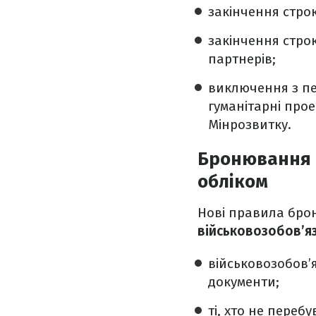
закінчення стро
закінчення стро
партнерів;
виключення з пер
гуманітарні про
Мінрозвитку.
Бронювання ч
обліком
Нові правила бро
військовозобов’яз
військовозобов’я
документи;
ті, хто не перебу