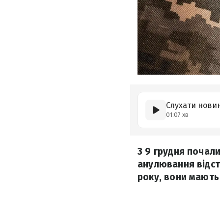
Слухати нови
01:07 хв
З 9 грудня почал
анулювання відст
року, вони мають