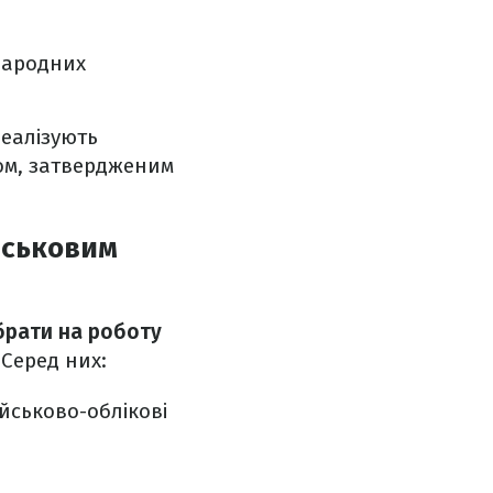
жнародних
реалізують
ком, затвердженим
йськовим
рати на роботу
 Серед них:
ійськово-облікові