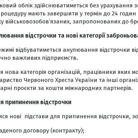
ковий облік здійснюватиметься без урахування 
 процедуру мають завершити у термін до 24 годин
у військовозобов’язаних, запропонованих до б
лювання відстрочки та нові категорії заброньо
жимі відбуватиметься анулювання відстрочки ві
ично важливих підприємств.
ся нова категорія організацій, працівники яких м
ариство Червоного Хреста України та інші організ
тарні проєкти за кошти міжнародних партнерів.
для припинення відстрочки
ся нові підстави для припинення відстрочки, з
деного договору (контракту);