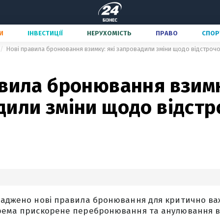
И
ІНВЕСТИЦІЇ
НЕРУХОМІСТЬ
ПРАВО
СПОР
Нові правила бронювання взимку: які запровадили зміни щодо відстрочок
вила бронювання взимк
или зміни щодо відстр
оваджено нові правила бронювання для критично в
крема прискорене перебронювання та анулювання в