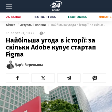
24 КАНАЛ
ГЕОПОЛІТИКА
ЕКОНОМІКА
ФІНАНС
Бізнес
Актуальні новини
Найбільша угода в історії: за скільки Adobe купує стартап Figma
16 вересня,
10:42
2
Найбільша угода в історії: за
скільки Adobe купує стартап
Figma
Дар'я Вереньова