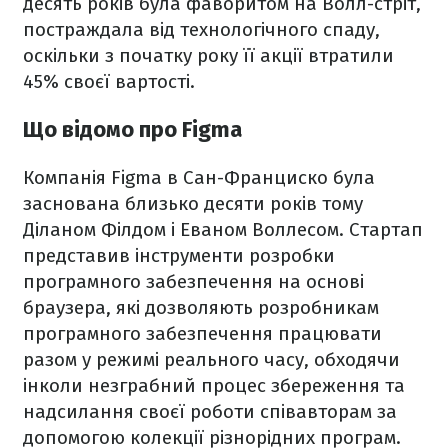
десять років була фаворитом на Волл-стріт,
постраждала від технологічного спаду,
оскільки з початку року її акції втратили
45% своєї вартості.
Що відомо про Figma
Компанія Figma в Сан-Франциско була
заснована близько десяти років тому
Діланом Філдом і Еваном Воллесом. Стартап
представив інструменти розробки
програмного забезпечення на основі
браузера, які дозволяють розробникам
програмного забезпечення працювати
разом у режимі реального часу, обходячи
інколи незграбний процес збереження та
надсилання своєї роботи співавторам за
допомогою колекції різнорідних програм.