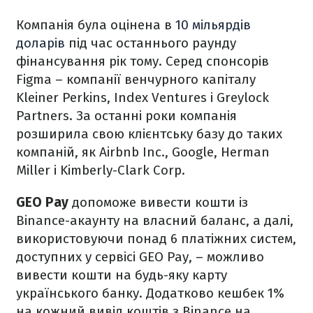
Компанія була оцінена в
10 мільярдів
доларів
під час останнього раунду
фінансування рік тому. Серед спонсорів
Figma – компанії венчурного капіталу
Kleiner Perkins, Index Ventures і Greylock
Partners. За останні роки компанія
розширила свою клієнтську базу до таких
компаній, як Airbnb Inc., Google, Herman
Miller і Kimberly-Clark Corp.
GEO Pay
допоможе вивести кошти із
Binance-акаунту на власний баланс, а далі,
використовуючи понад 6 платіжних систем,
доступних у сервісі GEO Pay, – можливо
вивести кошти на будь-яку карту
українського банку. Додатково кешбек 1%
на кожний вивід коштів з Binance на