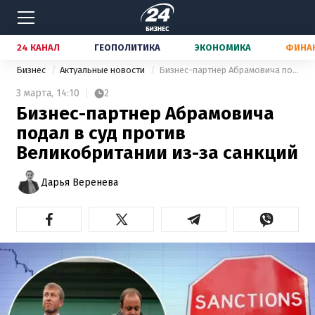
24 КАНАЛ
ГЕОПОЛИТИКА
ЭКОНОМИКА
ФИНА
Бизнес
Актуальные новости
Бизнес-партнер Абрамовича подал в суд против Великобритании из-за санкций
3 марта,
14:10
2
Бизнес-партнер Абрамовича
подал в суд против
Великобритании из-за санкций
Дарья Веренева