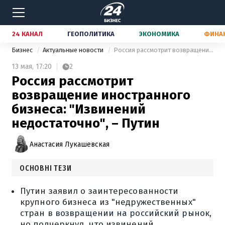
24 КАНАЛ
ГЕОПОЛИТИКА
ЭКОНОМИКА
ФИНА
Бизнес
Актуальные новости
Россия рассмотрит возвращение иностранного бизнеса: "Извинений недостаточно", – Путин
13 мая,
17:20
2
Россия рассмотрит
возвращение иностранного
бизнеса: "Извинений
недостаточно", – Путин
Анастасия Лукашевская
ОСНОВНІ ТЕЗИ
Путин заявил о заинтересованности
крупного бизнеса из "недружественных"
стран в
возвращении на российский рынок
,
но подчеркнул, что извинений