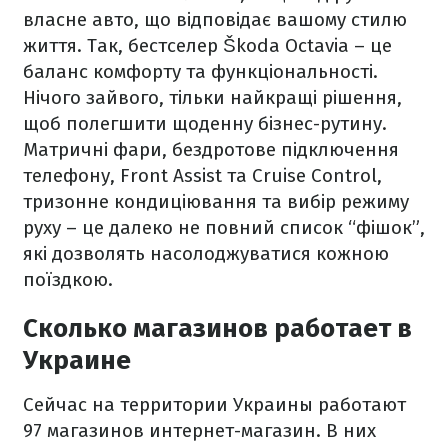
власне авто, що відповідає вашому стилю
життя. Так, бестселер Škoda Octavia – це
баланс комфорту та функціональності.
Нічого зайвого, тільки найкращі рішення,
щоб полегшити щоденну бізнес-рутину.
Матричні фари, бездротове підключення
телефону, Front Assist та Cruise Control,
тризонне кондиціювання та вибір режиму
руху – це далеко не повний список “фішок”,
які дозволять насолоджуватися кожною
поїздкою.
Сколько магазинов работает в
Украине
Сейчас на территории Украины работают
97 магазинов интернет-магазин. В них