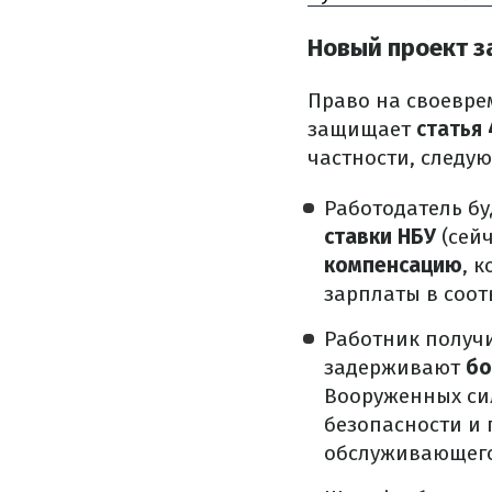
Новый проект з
Право на своевре
защищает
статья
частности, следу
Работодатель б
ставки НБУ
(сейч
компенсацию
, 
зарплаты в соот
Работник получ
задерживают
бо
Вооруженных сил
безопасности и
обслуживающего 