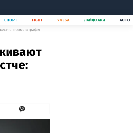
СПОРТ
FIGHT
УЧЕБА
ЛАЙФХАКИ
AUTO
 жестче: новые штрафы
рживают
стче: