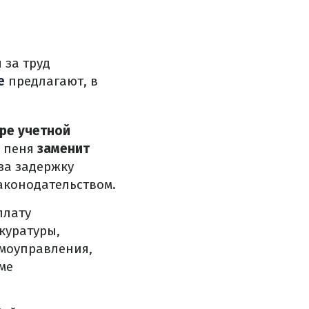
 за труд
е
предлагают, в
ре учетной
я пеня
заменит
за задержку
аконодательством.
плату
куратуры,
амоуправления,
ме