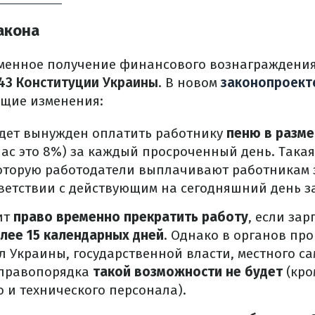
акона
менное получение финансового вознаграждения
 43 Конституции Украины
. В новом
законопроект
ющие изменения:
удет вынужден оплатить работнику
пеню в разме
ас это 8%) за каждый просроченный день. Така
которую работодатели выплачивают работникам 
ветствии с действующим на сегодняшний день з
ит
право временно прекратить работу
, если зар
лее 15 календарных дней
. Однако в органов про
 Украины, государственной власти, местного с
 правопорядка
такой возможности не будет
(кро
и технического персонала).