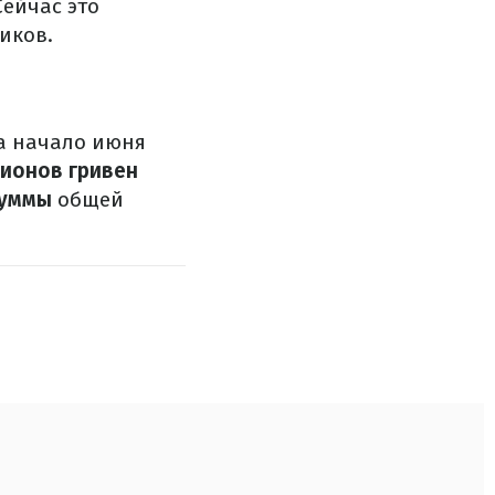
Сейчас это
иков.
а начало июня
лионов гривен
суммы
общей