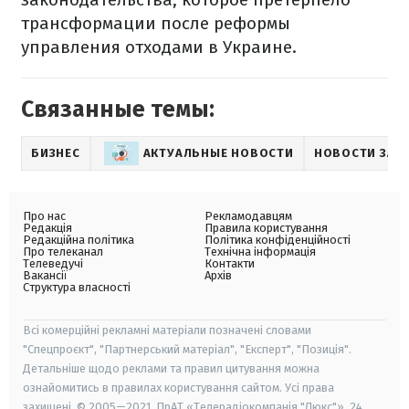
трансформации после реформы
управления отходами в Украине.
Связанные темы:
БИЗНЕС
АКТУАЛЬНЫЕ НОВОСТИ
НОВОСТИ ЗАК
Про нас
Рекламодавцям
Редакція
Правила користування
Редакційна політика
Політика конфіденційності
Про телеканал
Технічна інформація
Телеведучі
Контакти
Вакансії
Архів
Структура власності
Всі комерційні рекламні матеріали позначені словами
"Спецпроєкт", "Партнерський матеріал", "Експерт", "Позиція".
Детальніше щодо реклами та правил цитування можна
ознайомитись в правилах користування сайтом. Усі права
захищені. © 2005—2021, ПрАТ «Телерадіокомпанія "Люкс"», 24