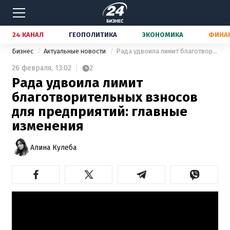
24 КАНАЛ
ГЕОПОЛИТИКА
ЭКОНОМИКА
ФИНА
Бизнес
Актуальные новости
Рада удвоила лимит благотворительных взносов для предприятий: главные изменения
26 февраля,
13:02
2
Рада удвоила лимит
благотворительных взносов
для предприятий: главные
изменения
Алина Кулеба