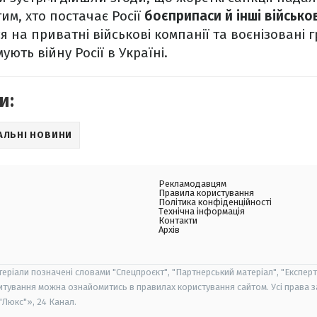
им, хто постачає Росії
боєприпаси й інші військо
на приватні військові компанії та воєнізовані г
ують війну Росії в Україні.
и:
АЛЬНІ НОВИНИ
Рекламодавцям
Правила користування
Політика конфіденційності
Технічна інформація
Контакти
Архів
теріали позначені словами "Спецпроєкт", "Партнерський матеріал", "Експерт
итування можна ознайомитись в правилах користування сайтом. Усі права 
Люкс"», 24 Канал.