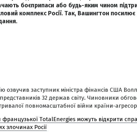
стачають боєприпаси або будь-яким чином підт
ловий комплекс Росії. Так, Вашингтон посилює 
дання.
ію озвучив заступник міністра фінансів США Волл
х представників 32 держав світу. Чиновники обго
і тривалої повномасштабної війни країни-агресо
 французької TotalEnergies можуть відкрити спр
их злочинах Росії