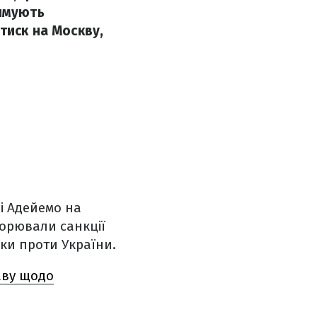
римують
тиск на Москву,
і Адейемо на
ворювали санкції
рки проти України.
аву щодо