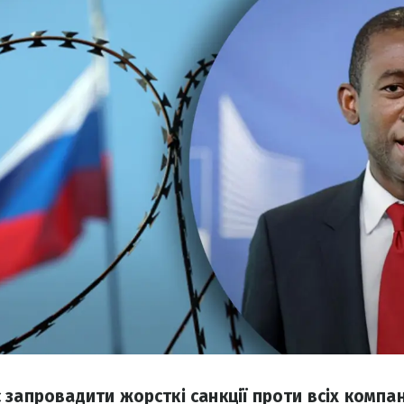
запровадити жорсткі санкції проти всіх компан