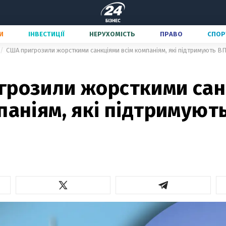
И
ІНВЕСТИЦІЇ
НЕРУХОМІСТЬ
ПРАВО
СПОР
США пригрозили жорсткими санкціями всім компаніям, які підтримують ВП
грозили жорсткими сан
паніям, які підтримуют