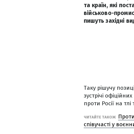
та країн, які по
військово-промис
пишуть західні ви
Таку рішучу позиц
зустрічі офіційни
проти Росії на тл
Проти
ЧИТАЙТЕ ТАКОЖ
співучасті у воєнн