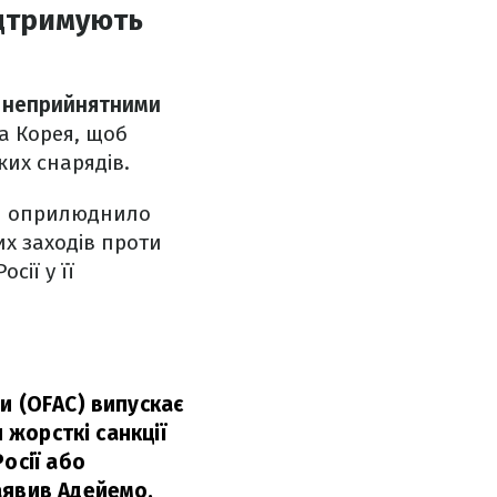
ідтримують
неприйнятними
на Корея, щоб
ких снарядів.
ня оприлюднило
х заходів проти
сії у її
и (OFAC) випускає
 жорсткі санкції
осії або
аявив Адейемо.