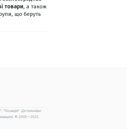
ві товари
, а також
рупи, що беруть
", "Позиція". Детальніше
захищені. © 2005—2021,