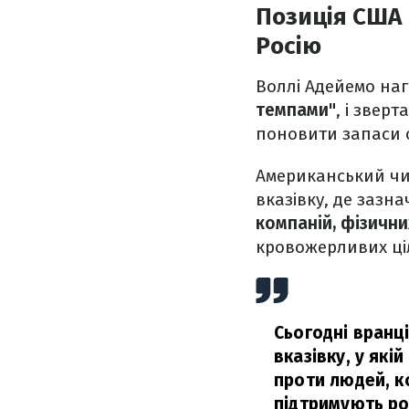
Позиція США 
Росію
Воллі Адейемо наг
темпами"
, і звер
поновити запаси о
Американський чи
вказівку, де зазн
компаній, фізичних
кровожерливих ці
Сьогодні вранц
вказівку, у які
проти людей, к
підтримують ро