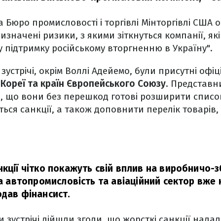
а Бюро промисловості і торгівлі Мінторгівлі США
изначені ризики, з якими зіткнуться компанії, як
у підтримку російському вторгненню в Україну".
зустрічі, окрім Воллі Адейемо, були присутні офі
 Кореї та країн Європейського Союзу
. Представни
, що вони без перешкод готові розширити список
ся санкції, а також доповнити перелік товарів, 
нкції чітко покажуть свій вплив на виробничо-
на автопромисловість та авіаційний сектор вже 
дав фінансист.
и зустрічі дійшли згоди, що жорсткі санкції нада