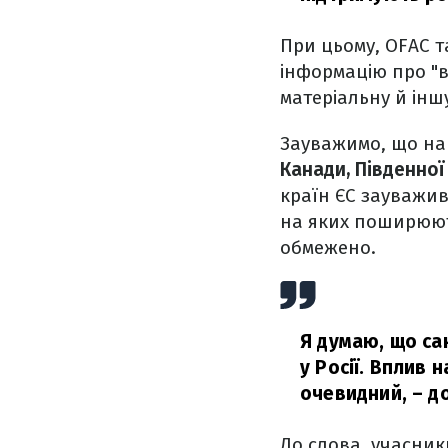
При цьому, OFAC т
інформацію про "в
матеріальну й інш
Зауважимо, що на 
Канади, Південної
країн ЄС зауважив
на яких поширюють
обмежено.
Я думаю, що са
у Росії. Вплив 
очевидний,
– до
До слова, учасник