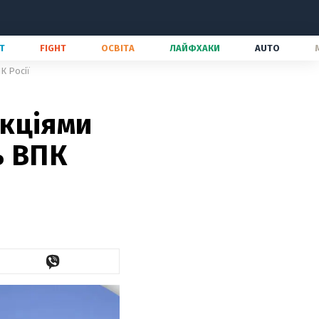
Т
FIGHT
ОСВІТА
ЛАЙФХАКИ
AUTO
К Росії
кціями
ь ВПК