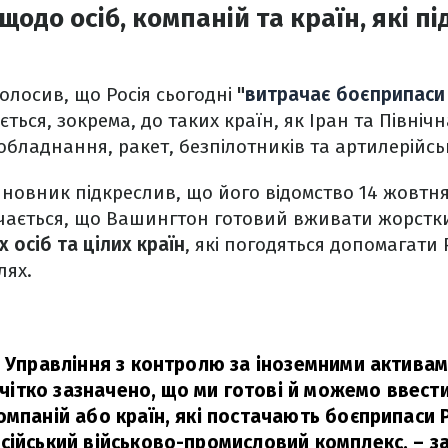
щодо осіб, компаній та країн, які п
олосив, що Росія сьогодні
"
витрачає боєприпаси
тається, зокрема, до таких країн, як Іран та Північ
бладнання, ракет, безпілотників та артилерійсь
новник підкреслив, що його відомство 14 жовт
ачається, що Вашингтон готовий вживати жорстки
 осіб та цілих країн
, які погодяться допомагати Ро
лях.
і Управління з контролю за іноземними активам
й чітко зазначено, що ми готові й можемо ввести
омпаній або країн, які постачають боєприпаси Р
сійський військово-промисловий комплекс,
– з