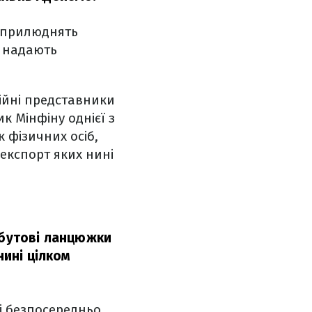
 оприлюднять
і надають
ційні представники
к Мінфіну однієї з
 фізичних осіб,
експорт яких нині
збутові ланцюжки
нині цілком
лі безпосередньо