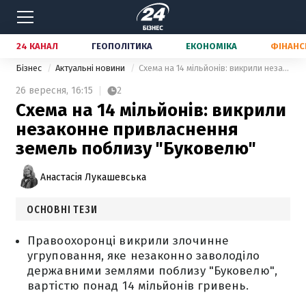
24 КАНАЛ
ГЕОПОЛІТИКА
ЕКОНОМІКА
ФІНАНС
Бізнес
Актуальні новини
Схема на 14 мільйонів: викрили незаконне привласнення земель поблизу "Буковелю"
26 вересня,
16:15
2
Схема на 14 мільйонів: викрили
незаконне привласнення
земель поблизу "Буковелю"
Анастасія Лукашевська
ОСНОВНІ ТЕЗИ
Правоохоронці викрили злочинне
угруповання, яке незаконно заволоділо
державними землями поблизу "Буковелю",
вартістю понад 14 мільйонів гривень.