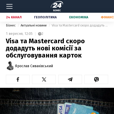
24 КАНАЛ
ГЕОПОЛІТИКА
ЕКОНОМІКА
ФІНАНС
Бізнес
Актуальні новини
Visa та Mastercard скоро додадуть нові комісії за обслуговування карток
1 вересня,
12:05
2
Visa та Mastercard скоро
додадуть нові комісії за
обслуговування карток
Ярослав Сиваківський