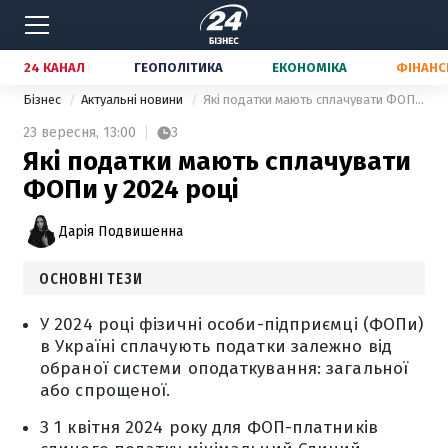
24 КАНАЛ
ГЕОПОЛІТИКА
ЕКОНОМІКА
ФІНАНС
Бізнес
Актуальні новини
Які податки мають сплачувати ФОПи у 2024 році
23 вересня,
13:00
3
Які податки мають сплачувати
ФОПи у 2024 році
Дарія Подвишенна
ОСНОВНІ ТЕЗИ
У 2024 році фізичні особи-підприємці (ФОПи)
в Україні сплачують податки залежно від
обраної системи оподаткування: загальної
або спрощеної.
З 1 квітня 2024 року для ФОП-платників